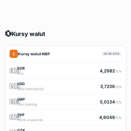
💱
Kursy walut
Kursy walut NBP
06.08.2026
EUR
🇪🇺
4,2982
PLN
Euro
USD
🇺🇸
3,7236
PLN
Dolar amerykański
GBP
🇬🇧
5,0134
PLN
Funt szterling
CHF
🇨🇭
4,6049
PLN
Frank szwajcarski
CZK