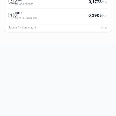
🇨🇿
0,1778
PLN
Korona czeska
NOK
🇳🇴
0,3905
PLN
Korona norweska
Tabela A · kurs średni
nbp.pl