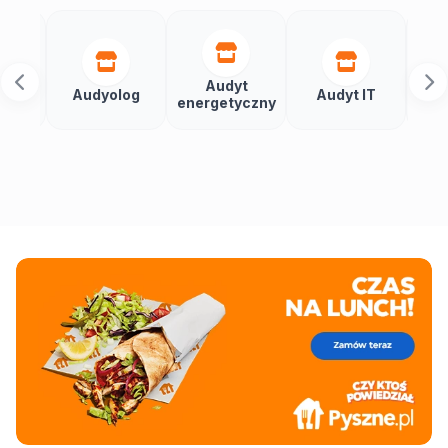
Audyt
Audyolog
Audyt IT
Audytor
energetyczny