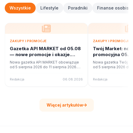
Wszystkie
Lifestyle
Poradniki
Finanse osobiste
ZAKUPY I PROMOCJE
ZAKUPY I PROMOCJE
Gazetka API MARKET od 05.08
Twój Market: no
— nowe promocje i okazje.
promocyjna 05.08
Sprawdź
Co w ofercie?
Nowa gazetka API MARKET obowiązuje
Nowa gazetka Twój Ma
od 5 sierpnia 2026 do 11 sierpnia 2026.
od 5 sierpnia 2026 do 1
Sprawdź 16 stron promocji i okazji w
Sprawdź 42 stron promo
czytniku online na poleca.to.
czytniku online na pole
Redakcja
06.08.2026
Redakcja
Więcej artykułów