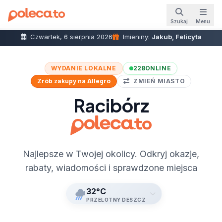
Szukaj
Menu
Czwartek, 6 sierpnia 2026
Imieniny:
Jakub, Felicyta
WYDANIE LOKALNE
228
ONLINE
Zrób zakupy na Allegro
ZMIEŃ MIASTO
Racibórz
Najlepsze w Twojej okolicy. Odkryj okazje,
rabaty, wiadomości i sprawdzone miejsca
32°C
PRZELOTNY DESZCZ