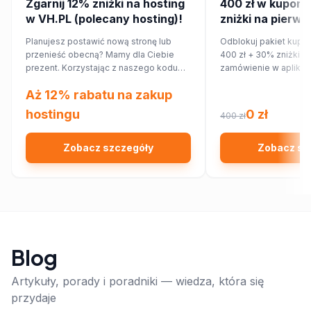
Zgarnij 12% zniżki na hosting
400 zł w kupona
w VH.PL (polecany hosting)!
zniżki na pierws
zamówienie w ap
Planujesz postawić nową stronę lub
Odblokuj pakiet kupo
przenieść obecną? Mamy dla Ciebie
400 zł + 30% zniżki n
prezent. Korzystając z naszego kodu
zamówienie w aplikac
rabatowego, obniżysz koszt hostingu o
Aż 12% rabatu na zakup
12%!
hostingu
0 zł
400 zł
Zobacz szczegóły
Zobacz sz
Blog
Artykuły, porady i poradniki — wiedza, która się
przydaje