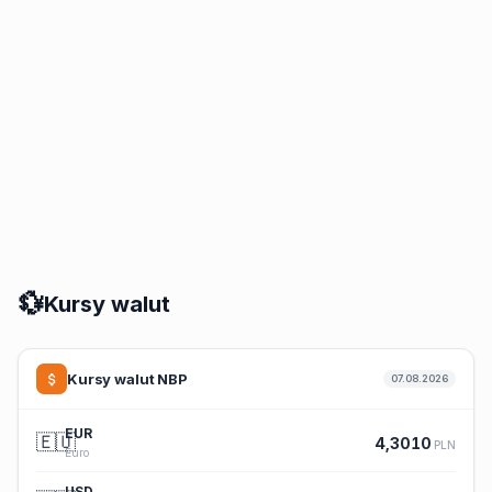
💱
Kursy walut
Kursy walut NBP
07.08.2026
EUR
🇪🇺
4,3010
PLN
Euro
USD