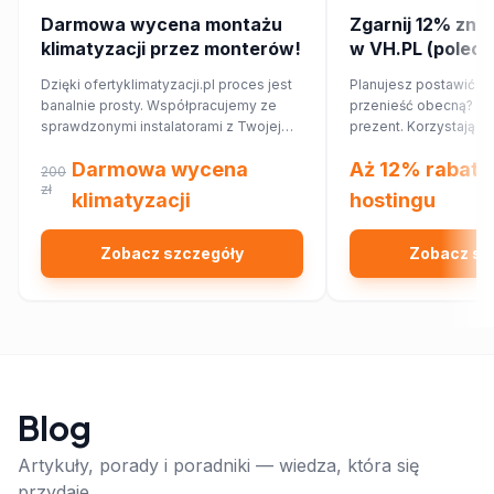
Darmowa wycena montażu
Zgarnij 12% zniż
klimatyzacji przez monterów!
w VH.PL (poleca
Dzięki ofertyklimatyzacji.pl proces jest
Planujesz postawić no
banalnie prosty. Współpracujemy ze
przenieść obecną? Ma
sprawdzonymi instalatorami z Twojej
prezent. Korzystając
najbliższej okolicy, którzy przygotują dla
rabatowego, obniżysz
Darmowa wycena
Aż 12% rabatu
Ciebie wycenę dopasowaną do
12%!
200
Twojego domu lub mieszkania.
zł
klimatyzacji
hostingu
Zobacz szczegóły
Zobacz sz
Blog
Artykuły, porady i poradniki — wiedza, która się
przydaje