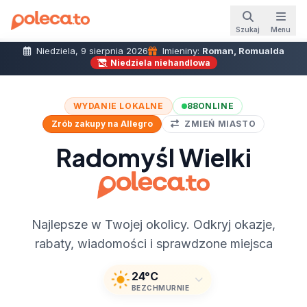
Szukaj
Menu
Niedziela, 9 sierpnia 2026
Imieniny:
Roman, Romualda
Niedziela niehandlowa
WYDANIE LOKALNE
88
ONLINE
Zrób zakupy na Allegro
ZMIEŃ MIASTO
Radomyśl Wielki
Najlepsze w Twojej okolicy. Odkryj okazje,
rabaty, wiadomości i sprawdzone miejsca
24°C
BEZCHMURNIE