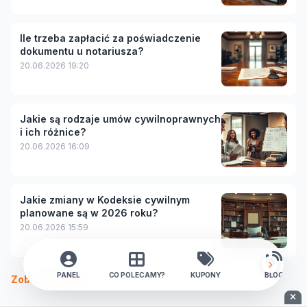
Ile trzeba zapłacić za poświadczenie
dokumentu u notariusza?
20.06.2026 19:20
Jakie są rodzaje umów cywilnoprawnych
i ich różnice?
20.06.2026 16:09
Jakie zmiany w Kodeksie cywilnym
planowane są w 2026 roku?
20.06.2026 15:59
PANEL
CO POLECAMY?
KUPONY
BLOG
Zobacz więcej