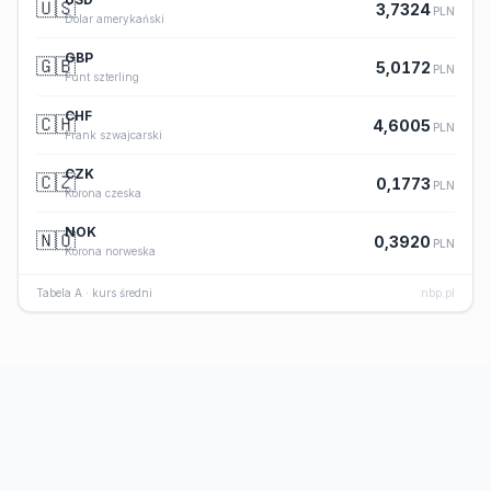
🇺🇸
3,7324
PLN
Dolar amerykański
GBP
🇬🇧
5,0172
PLN
Funt szterling
CHF
🇨🇭
4,6005
PLN
Frank szwajcarski
CZK
🇨🇿
0,1773
PLN
Korona czeska
NOK
🇳🇴
0,3920
PLN
Korona norweska
Tabela A · kurs średni
nbp.pl