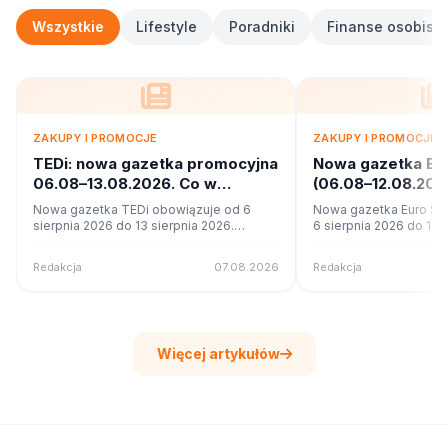
Wszystkie
Lifestyle
Poradniki
Finanse osobiste
ZAKUPY I PROMOCJE
ZAKUPY I PROMOCJE
TEDi: nowa gazetka promocyjna
Nowa gazetka Eu
06.08–13.08.2026. Co w
(06.08–12.08.20
ofercie?
promocje
Nowa gazetka TEDi obowiązuje od 6
Nowa gazetka Euro Sk
sierpnia 2026 do 13 sierpnia 2026.
6 sierpnia 2026 do 12 s
Sprawdź 17 stron promocji i okazji w
Sprawdź 11 stron promoc
czytniku online na poleca.to.
czytniku online na pole
Redakcja
07.08.2026
Redakcja
Więcej artykułów