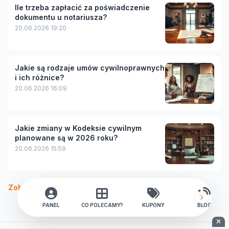
Ile trzeba zapłacić za poświadczenie
dokumentu u notariusza?
20.06.2026 19:20
Jakie są rodzaje umów cywilnoprawnych
i ich różnice?
20.06.2026 16:09
Jakie zmiany w Kodeksie cywilnym
planowane są w 2026 roku?
20.06.2026 15:59
Zobacz więcej
PANEL
CO POLECAMY?
KUPONY
BLOG