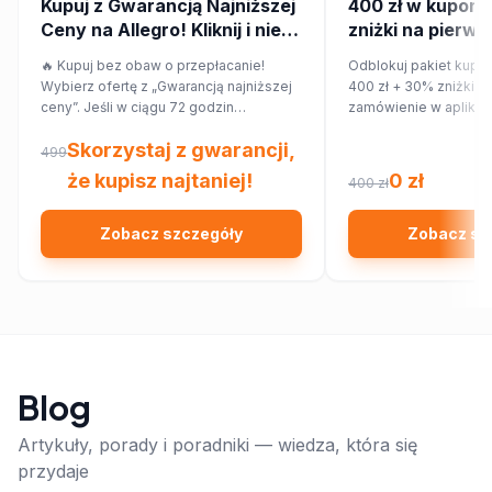
Kupuj z Gwarancją Najniższej
400 zł w kupona
Ceny na Allegro! Kliknij i nie
zniżki na pierws
przepłacaj.
zamówienie w ap
🔥 Kupuj bez obaw o przepłacanie!
Odblokuj pakiet kupo
Wybierz ofertę z „Gwarancją najniższej
400 zł + 30% zniżki n
ceny”. Jeśli w ciągu 72 godzin
zamówienie w aplikac
znajdziesz ten sam produkt taniej w
Skorzystaj z gwarancji,
innym sklepie, Allegro zwróci Ci 150%
499
różnicy w cenie w formie kuponu.
że kupisz najtaniej!
0 zł
400 zł
Sprawdź!
Zobacz szczegóły
Zobacz sz
Blog
Artykuły, porady i poradniki — wiedza, która się
przydaje