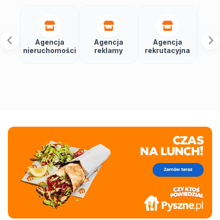
Agencja
Agencja
Agencja
Agencja
nieruchomości
reklamy
rekrutacyjna
Social Medi