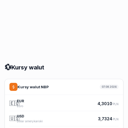
💱
Kursy walut
Kursy walut NBP
07.08.2026
EUR
🇪🇺
4,3010
PLN
Euro
USD
🇺🇸
3,7324
PLN
Dolar amerykański