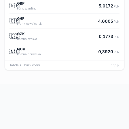
GBP
🇬🇧
5,0172
PLN
Funt szterling
CHF
🇨🇭
4,6005
PLN
Frank szwajcarski
CZK
🇨🇿
0,1773
PLN
Korona czeska
NOK
🇳🇴
0,3920
PLN
Korona norweska
Tabela A · kurs średni
nbp.pl