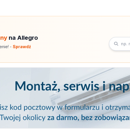
eny
na Allegro
enie! -
Sprawdź