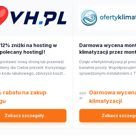
 12% zniżki na hosting w
Darmowa wycena mon
polecany hosting)!
klimatyzacji przez mon
 postawić nową stronę lub przenieść
Dzięki ofertyklimatyzacji.pl pro
amy dla Ciebie prezent. Korzystając
banalnie prosty. Współpracuje
 kodu rabatowego, obniżysz koszt
sprawdzonymi instalatorami z T
o 12%!
najbliższej okolicy, którzy przyg
Ciebie wycenę dopasowaną d
domu lub mieszkania.
 rabatu na zakup
Darmowa wycen
200
zł
gu
klimatyzacji
Zobacz szczegóły
Zobacz szczeg