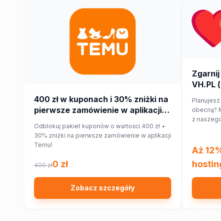
Zgarnij
VH.PL (
400 zł w kuponach i 30% zniżki na
Planujesz
pierwsze zamówienie w aplikacji
obecną? M
z naszego
Temu!
Odblokuj pakiet kuponów o wartości 400 zł +
hostingu 
30% zniżki na pierwsze zamówienie w aplikacji
Temu!
Aż 12%
0 zł
hostin
400 zł
Zobacz szczegóły