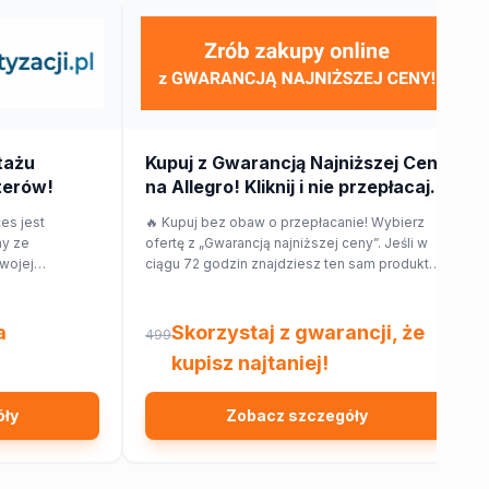
tażu
Kupuj z Gwarancją Najniższej Ceny
terów!
na Allegro! Kliknij i nie przepłacaj.
ces jest
🔥 Kupuj bez obaw o przepłacanie! Wybierz
my ze
ofertę z „Gwarancją najniższej ceny”. Jeśli w
wojej
ciągu 72 godzin znajdziesz ten sam produkt
otują dla
taniej w innym sklepie, Allegro zwróci Ci 150%
o Twojego
różnicy w cenie w formie kuponu. Sprawdź!
a
Skorzystaj z gwarancji, że
499
kupisz najtaniej!
óły
Zobacz szczegóły