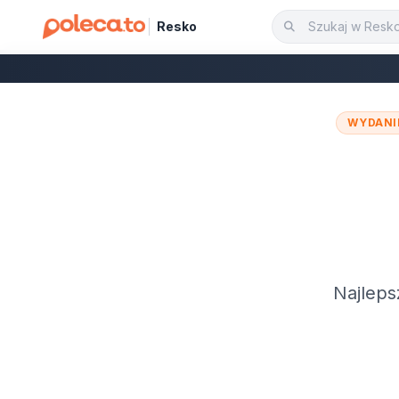
Resko
WYDANI
Najleps