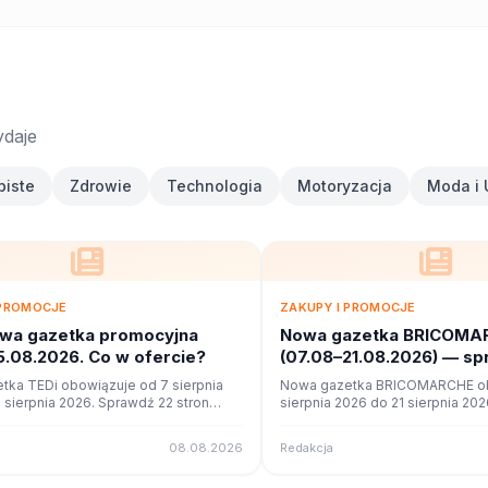
ydaje
biste
Zdrowie
Technologia
Motoryzacja
Moda i 
 PROMOCJE
ZAKUPY I PROMOCJE
owa gazetka promocyjna
Nowa gazetka BRICOMA
5.08.2026. Co w ofercie?
(07.08–21.08.2026) — s
promocje
tka TEDi obowiązuje od 7 sierpnia
Nowa gazetka BRICOMARCHE ob
 sierpnia 2026. Sprawdź 22 stron
sierpnia 2026 do 21 sierpnia 20
okazji w czytniku online na poleca.to.
stron promocji i okazji w czytnik
poleca.to.
08.08.2026
Redakcja