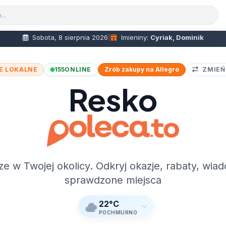
Sobota, 8 sierpnia 2026
|
Imieniny:
Cyriak, Dominik
E LOKALNE
155
ONLINE
Zrób zakupy na Allegro
ZMIEŃ
Resko
ze w Twojej okolicy. Odkryj okazje, rabaty, wiad
sprawdzone miejsca
22°C
POCHMURNO