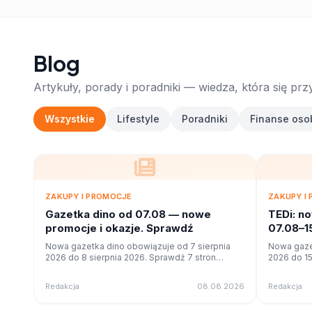
Blog
Artykuły, porady i poradniki — wiedza, która się prz
Wszystkie
Lifestyle
Poradniki
Finanse oso
ZAKUPY I PROMOCJE
ZAKUPY I
Gazetka dino od 07.08 — nowe
TEDi: n
promocje i okazje. Sprawdź
07.08–1
Nowa gazetka dino obowiązuje od 7 sierpnia
Nowa gaze
2026 do 8 sierpnia 2026. Sprawdź 7 stron
2026 do 15
promocji i okazji w czytniku online na poleca.to.
promocji i 
Redakcja
08.08.2026
Redakcja