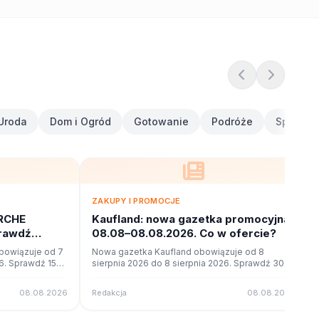
Uroda
Dom i Ogród
Gotowanie
Podróże
Sport i F
ZAKUPY I PROMOCJE
RCHE
Kaufland: nowa gazetka promocyjna
prawdź
08.08–08.08.2026. Co w ofercie?
owiązuje od 7
Nowa gazetka Kaufland obowiązuje od 8
26. Sprawdź 15
sierpnia 2026 do 8 sierpnia 2026. Sprawdź 30
u online na
stron promocji i okazji w czytniku online na
poleca.to.
08.08.2026
Redakcja
08.08.2026