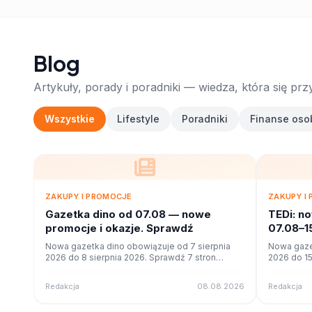
Blog
Artykuły, porady i poradniki — wiedza, która się prz
Wszystkie
Lifestyle
Poradniki
Finanse oso
ZAKUPY I PROMOCJE
ZAKUPY I
Gazetka dino od 07.08 — nowe
TEDi: n
promocje i okazje. Sprawdź
07.08–1
Nowa gazetka dino obowiązuje od 7 sierpnia
Nowa gaze
2026 do 8 sierpnia 2026. Sprawdź 7 stron
2026 do 15
promocji i okazji w czytniku online na poleca.to.
promocji i 
Redakcja
08.08.2026
Redakcja