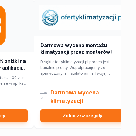
Darmowa wycena montażu
klimatyzacji przez monterów!
% zniżki na
Dzięki ofertyklimatyzacji.pl proces jest
aplikacji
banalnie prosty. Współpracujemy ze
sprawdzonymi instalatorami z Twojej
ości 400 zł +
najbliższej okolicy, którzy przygotują dla
nie w aplikacji
Ciebie wycenę dopasowaną do Twojego
domu lub mieszkania.
Darmowa wycena
200
zł
klimatyzacji
óły
Zobacz szczegóły