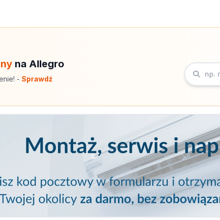
eny
na Allegro
enie! -
Sprawdź