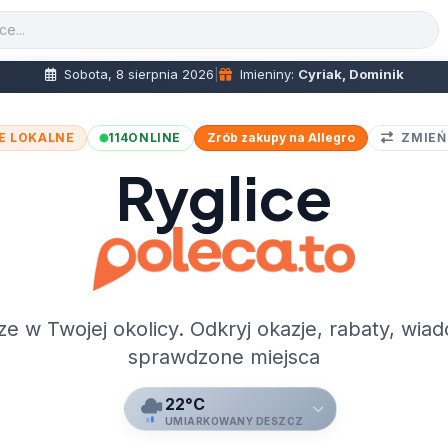
Sobota, 8 sierpnia 2026
|
Imieniny:
Cyriak, Dominik
E LOKALNE
114
ONLINE
Zrób zakupy na Allegro
ZMIEŃ
Ryglice
ze w Twojej okolicy. Odkryj okazje, rabaty, wiad
sprawdzone miejsca
22°C
UMIARKOWANY DESZCZ