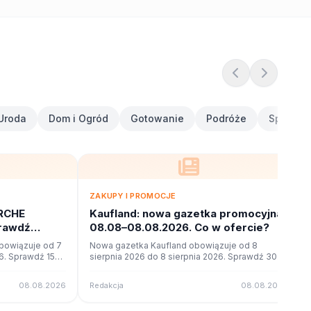
Uroda
Dom i Ogród
Gotowanie
Podróże
Sport i F
ZAKUPY I PROMOCJE
RCHE
Kaufland: nowa gazetka promocyjna
prawdź
08.08–08.08.2026. Co w ofercie?
owiązuje od 7
Nowa gazetka Kaufland obowiązuje od 8
26. Sprawdź 15
sierpnia 2026 do 8 sierpnia 2026. Sprawdź 30
u online na
stron promocji i okazji w czytniku online na
poleca.to.
08.08.2026
Redakcja
08.08.2026