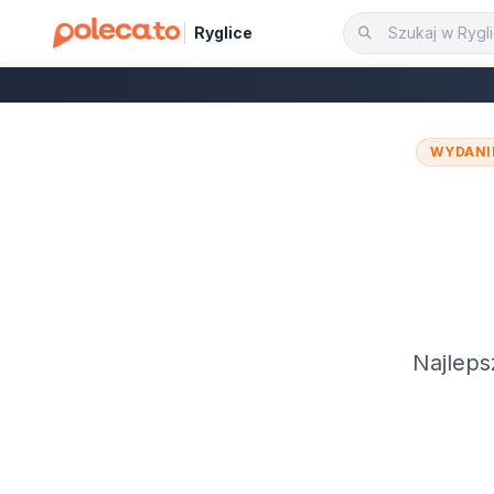
Ryglice
WYDANI
Najleps