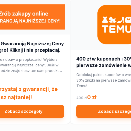
 Gwarancją Najniższej Ceny
ro! Kliknij i nie przepłacaj.
400 zł w kuponach i 30
bez obaw o przepłacanie! Wybierz
pierwsze zamówienie w 
Gwarancją najniższej ceny”. Jeśli w
godzin znajdziesz ten sam produkt
Temu!
Odblokuj pakiet kuponów o wart
nnym sklepie, Allegro zwróci Ci 150%
30% zniżki na pierwsze zamówie
 cenie w formie kuponu. Sprawdź!
Temu!
rzystaj z gwarancji, że
sz najtaniej!
0 zł
400 zł
Zobacz szczegóły
Zobacz szczeg