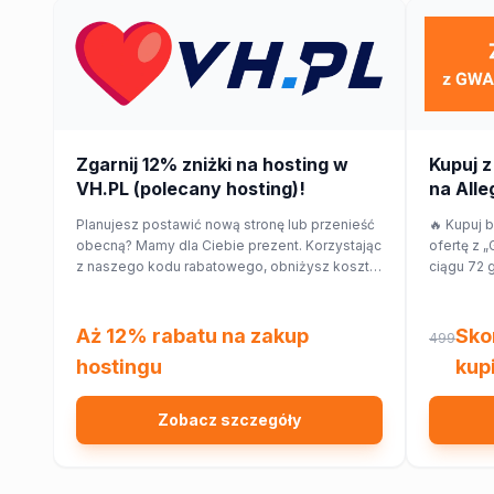
Zgarnij 12% zniżki na hosting w
Kupuj z
VH.PL (polecany hosting)!
na Alleg
Planujesz postawić nową stronę lub przenieść
🔥 Kupuj 
obecną? Mamy dla Ciebie prezent. Korzystając
ofertę z „
z naszego kodu rabatowego, obniżysz koszt
ciągu 72 
hostingu o 12%!
taniej w i
różnicy w
Aż 12% rabatu na zakup
Sko
499
hostingu
kupi
Zobacz szczegóły