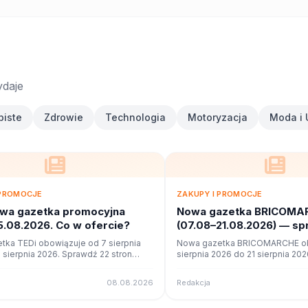
ydaje
biste
Zdrowie
Technologia
Motoryzacja
Moda i 
 PROMOCJE
ZAKUPY I PROMOCJE
owa gazetka promocyjna
Nowa gazetka BRICOMA
5.08.2026. Co w ofercie?
(07.08–21.08.2026) — s
promocje
tka TEDi obowiązuje od 7 sierpnia
Nowa gazetka BRICOMARCHE ob
 sierpnia 2026. Sprawdź 22 stron
sierpnia 2026 do 21 sierpnia 20
okazji w czytniku online na poleca.to.
stron promocji i okazji w czytnik
poleca.to.
08.08.2026
Redakcja