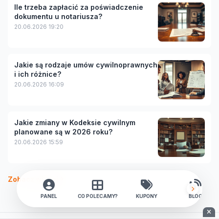
Ile trzeba zapłacić za poświadczenie
dokumentu u notariusza?
20.06.2026 19:20
Jakie są rodzaje umów cywilnoprawnych
i ich różnice?
20.06.2026 16:09
Jakie zmiany w Kodeksie cywilnym
planowane są w 2026 roku?
20.06.2026 15:59
Zobacz więcej
PANEL
CO POLECAMY?
KUPONY
BLOG