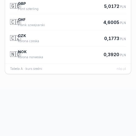
GBP
🇬🇧
5,0172
PLN
Funt szterling
CHF
🇨🇭
4,6005
PLN
Frank szwajcarski
CZK
🇨🇿
0,1773
PLN
Korona czeska
NOK
🇳🇴
0,3920
PLN
Korona norweska
Tabela A · kurs średni
nbp.pl