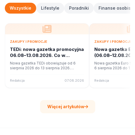
Wszystkie
Lifestyle
Poradniki
Finanse osobiste
ZAKUPY I PROMOCJE
ZAKUPY I PROMOCJE
TEDi: nowa gazetka promocyjna
Nowa gazetka Eu
06.08–13.08.2026. Co w
(06.08–12.08.20
ofercie?
promocje
Nowa gazetka TEDi obowiązuje od 6
Nowa gazetka Euro Sk
sierpnia 2026 do 13 sierpnia 2026.
6 sierpnia 2026 do 12 s
Sprawdź 17 stron promocji i okazji w
Sprawdź 11 stron promoc
czytniku online na poleca.to.
czytniku online na pole
Redakcja
07.08.2026
Redakcja
Więcej artykułów