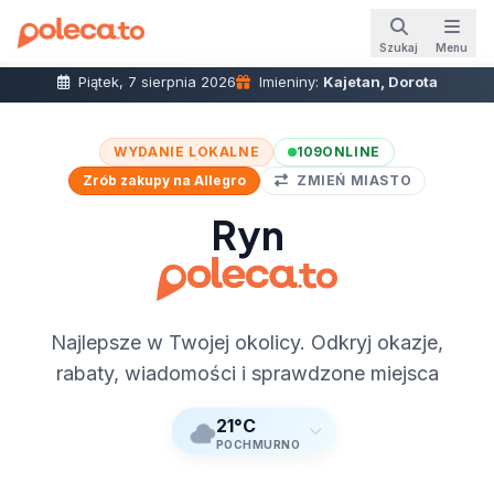
Szukaj
Menu
Piątek, 7 sierpnia 2026
Imieniny:
Kajetan, Dorota
WYDANIE LOKALNE
109
ONLINE
Zrób zakupy na Allegro
ZMIEŃ MIASTO
Ryn
Najlepsze w Twojej okolicy. Odkryj okazje,
rabaty, wiadomości i sprawdzone miejsca
21°C
POCHMURNO