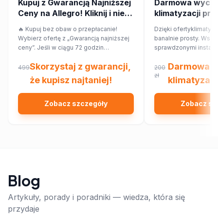
Kupuj z Gwarancją Najniższej
Darmowa wycen
Ceny na Allegro! Kliknij i nie
klimatyzacji pr
przepłacaj.
🔥 Kupuj bez obaw o przepłacanie!
Dzięki ofertyklimatyza
Wybierz ofertę z „Gwarancją najniższej
banalnie prosty. Wsp
ceny”. Jeśli w ciągu 72 godzin
sprawdzonymi instalat
znajdziesz ten sam produkt taniej w
najbliższej okolicy, kt
Skorzystaj z gwarancji,
Darmowa w
innym sklepie, Allegro zwróci Ci 150%
Ciebie wycenę dopa
499
200
różnicy w cenie w formie kuponu.
Twojego domu lub mi
zł
że kupisz najtaniej!
klimatyzacj
Sprawdź!
Zobacz szczegóły
Zobacz sz
Blog
Artykuły, porady i poradniki — wiedza, która się
przydaje