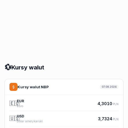
💱
Kursy walut
Kursy walut NBP
07.08.2026
EUR
🇪🇺
4,3010
PLN
Euro
USD
🇺🇸
3,7324
PLN
Dolar amerykański