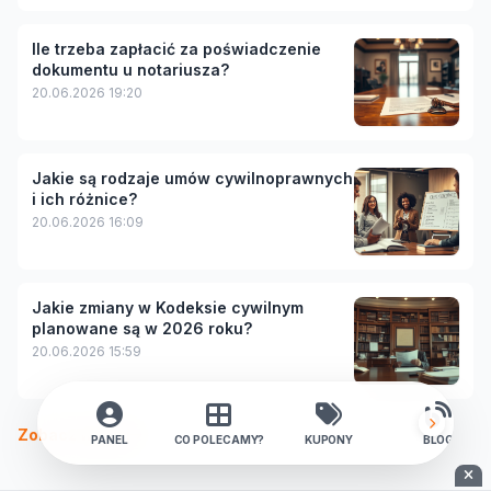
Ile trzeba zapłacić za poświadczenie
dokumentu u notariusza?
20.06.2026 19:20
Jakie są rodzaje umów cywilnoprawnych
i ich różnice?
20.06.2026 16:09
Jakie zmiany w Kodeksie cywilnym
planowane są w 2026 roku?
20.06.2026 15:59
Zobacz więcej
PANEL
CO POLECAMY?
KUPONY
BLOG