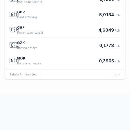
Dolar amerykański
GBP
🇬🇧
5,0134
PLN
Funt szterling
CHF
🇨🇭
4,6049
PLN
Frank szwajcarski
CZK
🇨🇿
0,1778
PLN
Korona czeska
NOK
🇳🇴
0,3905
PLN
Korona norweska
Tabela A · kurs średni
nbp.pl