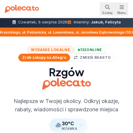
Szukaj
Menu
Czwartek, 6 sierpnia 2026
Imieniny:
Jakub, Felicyta
abianicka, ul. Lawendowa, ul. Jarosława Dąbrowskiego (10.08 08:30 – 10.08 1
WYDANIE LOKALNE
132
ONLINE
Zrób zakupy na Allegro
ZMIEŃ MIASTO
Rzgów
Najlepsze w Twojej okolicy. Odkryj okazje,
rabaty, wiadomości i sprawdzone miejsca
30°C
MŻAWKA