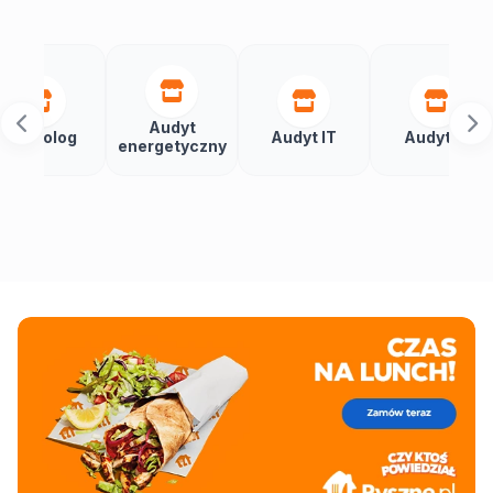
Audyt
Aut
og
Audyt IT
Audytor
energetyczny
bud