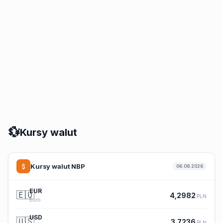
💱
Kursy walut
Kursy walut NBP
06.08.2026
EUR
🇪🇺
4,2982
PLN
Euro
USD
🇺🇸
3,7236
PLN