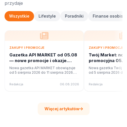
przydaje
Wszystkie
Lifestyle
Poradniki
Finanse osobiste
ZAKUPY I PROMOCJE
ZAKUPY I PROMOCJE
Gazetka API MARKET od 05.08
Twój Market: no
— nowe promocje i okazje.
promocyjna 05.08
Sprawdź
Co w ofercie?
Nowa gazetka API MARKET obowiązuje
Nowa gazetka Twój Ma
od 5 sierpnia 2026 do 11 sierpnia 2026.
od 5 sierpnia 2026 do 1
Sprawdź 16 stron promocji i okazji w
Sprawdź 42 stron promo
czytniku online na poleca.to.
czytniku online na pole
Redakcja
06.08.2026
Redakcja
Więcej artykułów