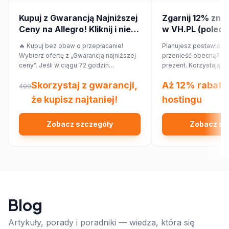
Kupuj z Gwarancją Najniższej
Zgarnij 12% zniż
Ceny na Allegro! Kliknij i nie
w VH.PL (poleca
przepłacaj.
🔥 Kupuj bez obaw o przepłacanie!
Planujesz postawić no
Wybierz ofertę z „Gwarancją najniższej
przenieść obecną? Ma
ceny”. Jeśli w ciągu 72 godzin
prezent. Korzystając
znajdziesz ten sam produkt taniej w
rabatowego, obniżysz
Skorzystaj z gwarancji,
Aż 12% rabatu
innym sklepie, Allegro zwróci Ci 150%
12%!
499
różnicy w cenie w formie kuponu.
że kupisz najtaniej!
hostingu
Sprawdź!
Zobacz szczegóły
Zobacz sz
Blog
Artykuły, porady i poradniki — wiedza, która się