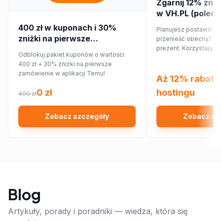
Zgarnij 12% zniż
w VH.PL (poleca
400 zł w kuponach i 30%
Planujesz postawić no
zniżki na pierwsze
przenieść obecną? Ma
zamówienie w aplikacji Temu!
prezent. Korzystając
Odblokuj pakiet kuponów o wartości
rabatowego, obniżysz
400 zł + 30% zniżki na pierwsze
12%!
zamówienie w aplikacji Temu!
Aż 12% rabatu
0 zł
hostingu
400 zł
Zobacz szczegóły
Zobacz sz
Blog
Artykuły, porady i poradniki — wiedza, która się