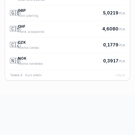
GBP
🇬🇧
5,0219
PLN
Funt szterling
CHF
🇨🇭
4,6080
PLN
Frank szwajcarski
CZK
🇨🇿
0,1779
PLN
Korona czeska
NOK
🇳🇴
0,3917
PLN
Korona norweska
Tabela A · kurs średni
nbp.pl