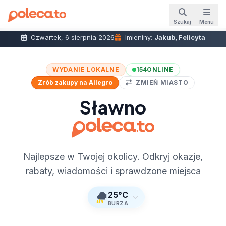
Szukaj
Menu
Czwartek, 6 sierpnia 2026
Imieniny:
Jakub, Felicyta
WYDANIE LOKALNE
154
ONLINE
Zrób zakupy na Allegro
ZMIEŃ MIASTO
Sławno
Najlepsze w Twojej okolicy. Odkryj okazje,
rabaty, wiadomości i sprawdzone miejsca
25°C
BURZA