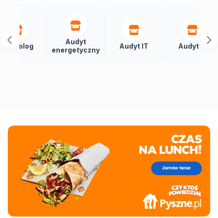
Audyt
Aut
og
Audyt IT
Audytor
energetyczny
bu