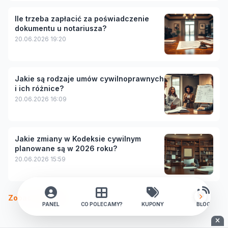
Ile trzeba zapłacić za poświadczenie
dokumentu u notariusza?
20.06.2026 19:20
Jakie są rodzaje umów cywilnoprawnych
i ich różnice?
20.06.2026 16:09
Jakie zmiany w Kodeksie cywilnym
planowane są w 2026 roku?
20.06.2026 15:59
Zobacz więcej
PANEL
CO POLECAMY?
KUPONY
BLOG