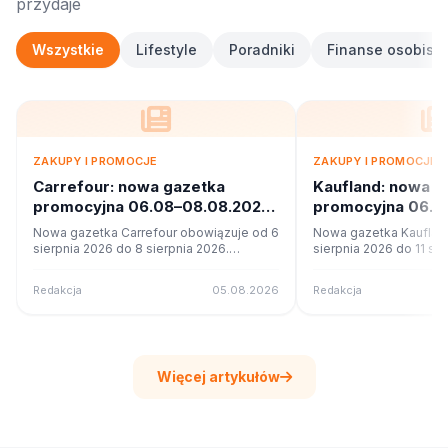
przydaje
Wszystkie
Lifestyle
Poradniki
Finanse osobiste
ZAKUPY I PROMOCJE
ZAKUPY I PROMOCJE
Carrefour: nowa gazetka
Kaufland: nowa g
promocyjna 06.08–08.08.2026.
promocyjna 06.08
Co w ofercie?
Co w ofercie?
Nowa gazetka Carrefour obowiązuje od 6
Nowa gazetka Kauflan
sierpnia 2026 do 8 sierpnia 2026.
sierpnia 2026 do 11 sie
Sprawdź 17 stron promocji i okazji w
Sprawdź 62 stron promo
czytniku online na poleca.to.
czytniku online na pole
Redakcja
05.08.2026
Redakcja
Więcej artykułów