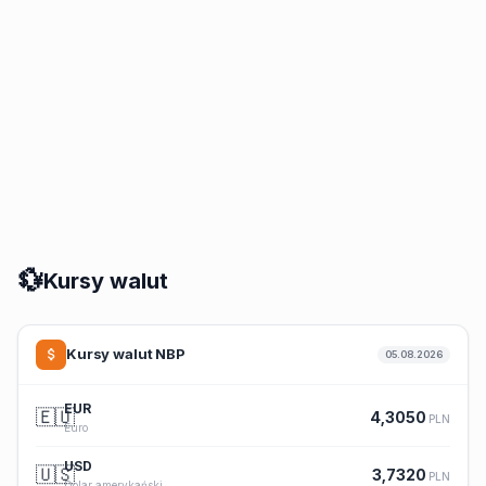
💱
Kursy walut
Kursy walut NBP
05.08.2026
EUR
🇪🇺
4,3050
PLN
Euro
USD
🇺🇸
3,7320
PLN
Dolar amerykański