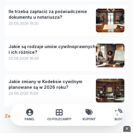
Ile trzeba zapłacić za poświadczenie
dokumentu u notariusza?
20.06.2026 19:20
Jakie są rodzaje umów cywilnoprawnych
i ich różnice?
20.06.2026 16:09
Jakie zmiany w Kodeksie cywilnym
planowane są w 2026 roku?
20.06.2026 15:59
Zobacz więcej
PANEL
CO POLECAMY?
KUPONY
BLOG