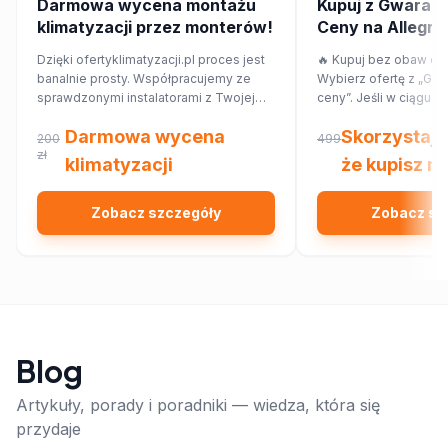
Darmowa wycena montażu
Kupuj z Gwaranc
klimatyzacji przez monterów!
Ceny na Allegro! 
przepłacaj.
Dzięki ofertyklimatyzacji.pl proces jest
🔥 Kupuj bez obaw o p
banalnie prosty. Współpracujemy ze
Wybierz ofertę z „Gwa
sprawdzonymi instalatorami z Twojej
ceny”. Jeśli w ciągu 7
najbliższej okolicy, którzy przygotują dla
znajdziesz ten sam pr
Darmowa wycena
Skorzystaj 
Ciebie wycenę dopasowaną do
innym sklepie, Allegr
200
499
Twojego domu lub mieszkania.
zł
różnicy w cenie w for
klimatyzacji
że kupisz na
Sprawdź!
Zobacz szczegóły
Zobacz sz
Blog
Artykuły, porady i poradniki — wiedza, która się
przydaje