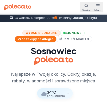
Szukaj
Menu
Czwartek, 6 sierpnia 2026
Imieniny:
Jakub, Felicyta
WYDANIE LOKALNE
84
ONLINE
Zrób zakupy na Allegro
ZMIEŃ MIASTO
Sosnowiec
Najlepsze w Twojej okolicy. Odkryj okazje,
rabaty, wiadomości i sprawdzone miejsca
34°C
POCHMURNO