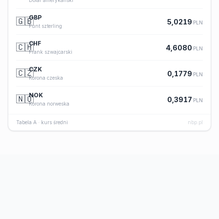
Dolar amerykański
GBP
🇬🇧
5,0219
PLN
Funt szterling
CHF
🇨🇭
4,6080
PLN
Frank szwajcarski
CZK
🇨🇿
0,1779
PLN
Korona czeska
NOK
🇳🇴
0,3917
PLN
Korona norweska
Tabela A · kurs średni
nbp.pl