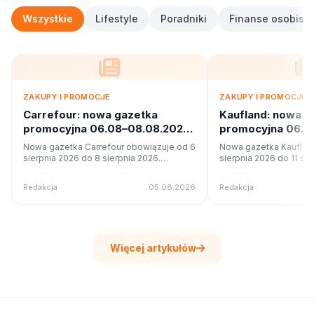
Wszystkie
Lifestyle
Poradniki
Finanse osobiste
ZAKUPY I PROMOCJE
ZAKUPY I PROMOCJE
Carrefour: nowa gazetka
Kaufland: nowa g
promocyjna 06.08–08.08.2026.
promocyjna 06.08
Co w ofercie?
Co w ofercie?
Nowa gazetka Carrefour obowiązuje od 6
Nowa gazetka Kauflan
sierpnia 2026 do 8 sierpnia 2026.
sierpnia 2026 do 11 sie
Sprawdź 17 stron promocji i okazji w
Sprawdź 62 stron promo
czytniku online na poleca.to.
czytniku online na pole
Redakcja
05.08.2026
Redakcja
Więcej artykułów