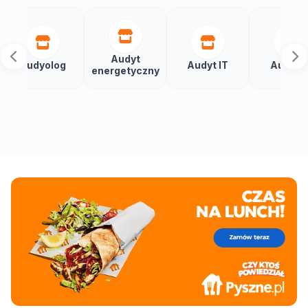
Audyt
yolog
Audyt IT
Audytor
energetyczny