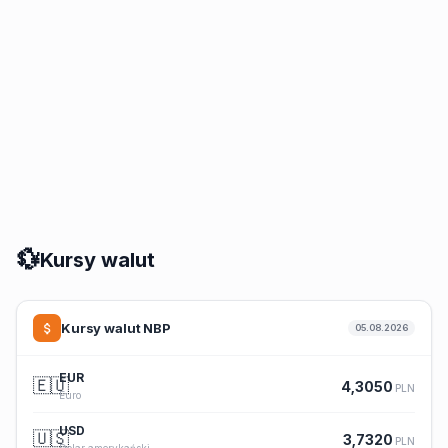
💱
Kursy walut
Kursy walut NBP
05.08.2026
EUR
🇪🇺
4,3050
PLN
Euro
USD
🇺🇸
3,7320
PLN