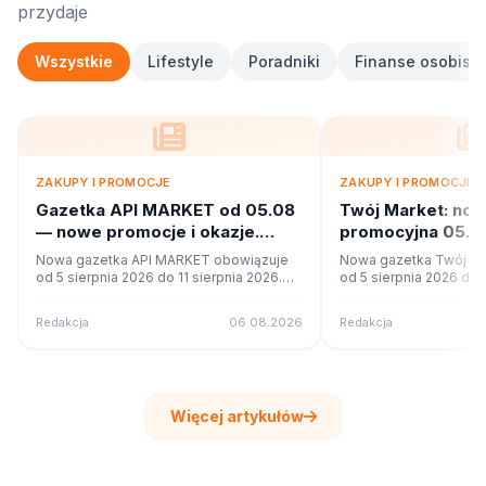
przydaje
Wszystkie
Lifestyle
Poradniki
Finanse osobiste
ZAKUPY I PROMOCJE
ZAKUPY I PROMOCJE
Gazetka API MARKET od 05.08
Twój Market: no
— nowe promocje i okazje.
promocyjna 05.08
Sprawdź
Co w ofercie?
Nowa gazetka API MARKET obowiązuje
Nowa gazetka Twój Ma
od 5 sierpnia 2026 do 11 sierpnia 2026.
od 5 sierpnia 2026 do 1
Sprawdź 16 stron promocji i okazji w
Sprawdź 42 stron promo
czytniku online na poleca.to.
czytniku online na pole
Redakcja
06.08.2026
Redakcja
Więcej artykułów