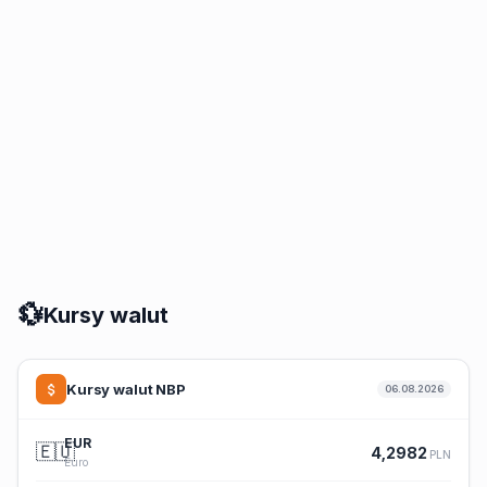
💱
Kursy walut
Kursy walut NBP
06.08.2026
EUR
🇪🇺
4,2982
PLN
Euro