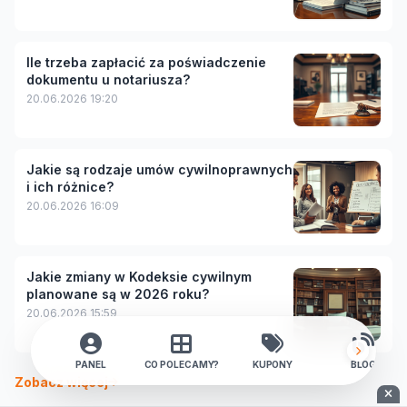
Ile trzeba zapłacić za poświadczenie
dokumentu u notariusza?
20.06.2026 19:20
Jakie są rodzaje umów cywilnoprawnych
i ich różnice?
20.06.2026 16:09
Jakie zmiany w Kodeksie cywilnym
planowane są w 2026 roku?
20.06.2026 15:59
PANEL
CO POLECAMY?
KUPONY
BLOG
Zobacz więcej