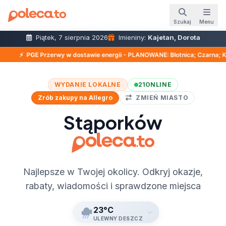
Szukaj
Menu
Piątek, 7 sierpnia 2026
Imieniny:
Kajetan, Dorota
rwy w dostawie energii - PLANOWANE: Błotnica; Czarna; Kozia Wola; Wincentó
WYDANIE LOKALNE
21
ONLINE
Zrób zakupy na Allegro
ZMIEŃ MIASTO
Stąporków
Najlepsze w Twojej okolicy. Odkryj okazje,
rabaty, wiadomości i sprawdzone miejsca
23°C
ULEWNY DESZCZ