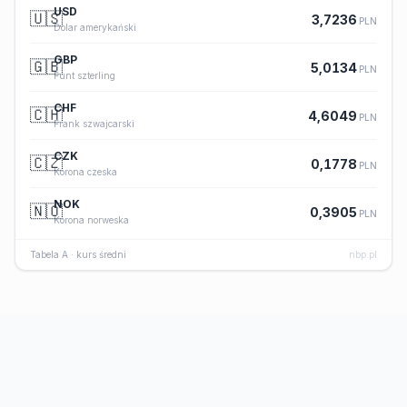
USD
🇺🇸
3,7236
PLN
Dolar amerykański
GBP
🇬🇧
5,0134
PLN
Funt szterling
CHF
🇨🇭
4,6049
PLN
Frank szwajcarski
CZK
🇨🇿
0,1778
PLN
Korona czeska
NOK
🇳🇴
0,3905
PLN
Korona norweska
Tabela A · kurs średni
nbp.pl