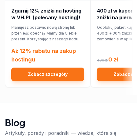
Zgarnij 12% zniżki na hosting
400 zł w kupona
w VH.PL (polecany hosting)!
zniżki na pierws
zamówienie w ap
Planujesz postawić nową stronę lub
Odblokuj pakiet kupo
przenieść obecną? Mamy dla Ciebie
400 zł + 30% zniżki n
prezent. Korzystając z naszego kodu
zamówienie w aplikac
rabatowego, obniżysz koszt hostingu o
Aż 12% rabatu na zakup
12%!
hostingu
0 zł
400 zł
Zobacz szczegóły
Zobacz sz
Blog
Artykuły, porady i poradniki — wiedza, która się