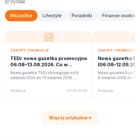
przydaje
Wszystkie
Lifestyle
Poradniki
Finanse osobiste
ZAKUPY I PROMOCJE
ZAKUPY I PROMOCJE
TEDi: nowa gazetka promocyjna
Nowa gazetka Eu
06.08–13.08.2026. Co w
(06.08–12.08.20
ofercie?
promocje
Nowa gazetka TEDi obowiązuje od 6
Nowa gazetka Euro Sk
sierpnia 2026 do 13 sierpnia 2026.
6 sierpnia 2026 do 12 s
Sprawdź 17 stron promocji i okazji w
Sprawdź 11 stron promoc
czytniku online na poleca.to.
czytniku online na pole
Redakcja
07.08.2026
Redakcja
Więcej artykułów