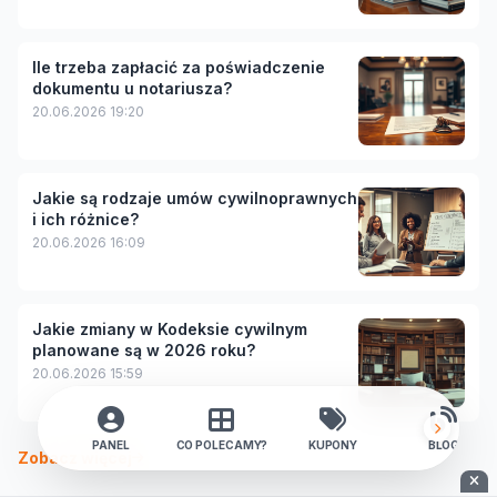
Ile trzeba zapłacić za poświadczenie
dokumentu u notariusza?
20.06.2026 19:20
Jakie są rodzaje umów cywilnoprawnych
i ich różnice?
20.06.2026 16:09
Jakie zmiany w Kodeksie cywilnym
planowane są w 2026 roku?
20.06.2026 15:59
PANEL
CO POLECAMY?
KUPONY
BLOG
Zobacz więcej