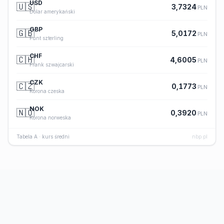
USD
🇺🇸
3,7324
PLN
Dolar amerykański
GBP
🇬🇧
5,0172
PLN
Funt szterling
CHF
🇨🇭
4,6005
PLN
Frank szwajcarski
CZK
🇨🇿
0,1773
PLN
Korona czeska
NOK
🇳🇴
0,3920
PLN
Korona norweska
Tabela A · kurs średni
nbp.pl