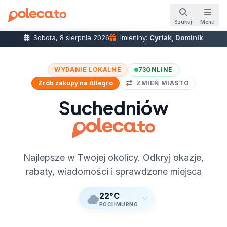
Szukaj
Menu
Sobota, 8 sierpnia 2026
Imieniny:
Cyriak, Dominik
WYDANIE LOKALNE
73
ONLINE
Zrób zakupy na Allegro
ZMIEŃ MIASTO
Suchedniów
Najlepsze w Twojej okolicy. Odkryj okazje,
rabaty, wiadomości i sprawdzone miejsca
22°C
POCHMURNO