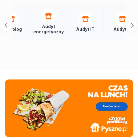
Audyt
Auto
g
Audyt IT
Audytor
energetyczny
budy