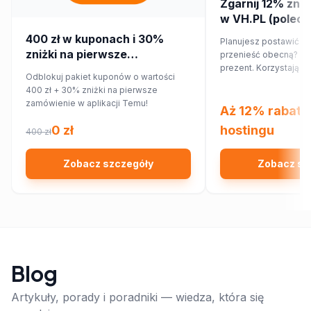
Zgarnij 12% zniż
w VH.PL (poleca
400 zł w kuponach i 30%
Planujesz postawić no
zniżki na pierwsze
przenieść obecną? Ma
zamówienie w aplikacji Temu!
prezent. Korzystając
Odblokuj pakiet kuponów o wartości
rabatowego, obniżysz
400 zł + 30% zniżki na pierwsze
12%!
zamówienie w aplikacji Temu!
Aż 12% rabatu
0 zł
hostingu
400 zł
Zobacz szczegóły
Zobacz sz
Blog
Artykuły, porady i poradniki — wiedza, która się