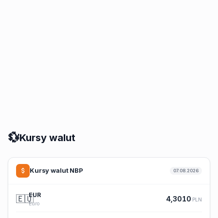
💱
Kursy walut
Kursy walut NBP
07.08.2026
EUR
🇪🇺
4,3010
PLN
Euro