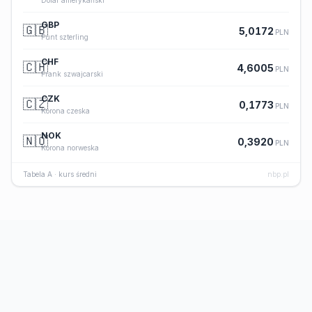
Dolar amerykański
GBP
🇬🇧
5,0172
PLN
Funt szterling
CHF
🇨🇭
4,6005
PLN
Frank szwajcarski
CZK
🇨🇿
0,1773
PLN
Korona czeska
NOK
🇳🇴
0,3920
PLN
Korona norweska
Tabela A · kurs średni
nbp.pl