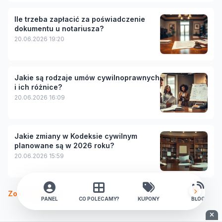
Ile trzeba zapłacić za poświadczenie
dokumentu u notariusza?
20.06.2026 19:20
Jakie są rodzaje umów cywilnoprawnych
i ich różnice?
20.06.2026 16:09
Jakie zmiany w Kodeksie cywilnym
planowane są w 2026 roku?
20.06.2026 15:59
Zobacz więcej
PANEL
CO POLECAMY?
KUPONY
BLOG