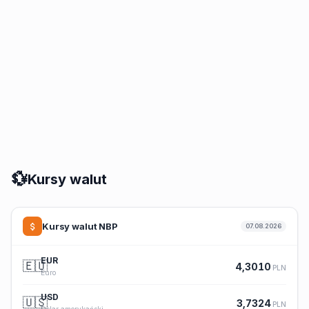
💱
Kursy walut
Kursy walut NBP
07.08.2026
EUR
🇪🇺
4,3010
PLN
Euro
USD
🇺🇸
3,7324
PLN