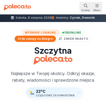
Szukaj
Menu
Sobota, 8 sierpnia 2026
Imieniny:
Cyriak, Dominik
WYDANIE LOKALNE
135
ONLINE
Zrób zakupy na Allegro
ZMIEŃ MIASTO
Szczytna
Najlepsze w Twojej okolicy. Odkryj okazje,
rabaty, wiadomości i sprawdzone miejsca
22°C
CZĘŚCIOWE ZACHMURZENIE