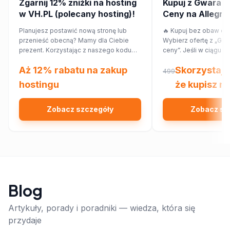
Zgarnij 12% zniżki na hosting
Kupuj z Gwaranc
w VH.PL (polecany hosting)!
Ceny na Allegro! 
przepłacaj.
Planujesz postawić nową stronę lub
🔥 Kupuj bez obaw o p
przenieść obecną? Mamy dla Ciebie
Wybierz ofertę z „Gwa
prezent. Korzystając z naszego kodu
ceny”. Jeśli w ciągu 7
rabatowego, obniżysz koszt hostingu o
znajdziesz ten sam pr
Aż 12% rabatu na zakup
Skorzystaj 
12%!
innym sklepie, Allegr
499
różnicy w cenie w for
hostingu
że kupisz na
Sprawdź!
Zobacz szczegóły
Zobacz sz
Blog
Artykuły, porady i poradniki — wiedza, która się
przydaje