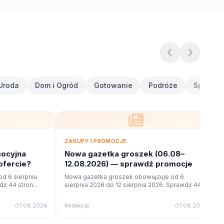
Uroda
Dom i Ogród
Gotowanie
Podróże
Sport i F
ZAKUPY I PROMOCJE
ocyjna
Nowa gazetka groszek (06.08–
ofercie?
12.08.2026) — sprawdź promocje
d 6 sierpnia
Nowa gazetka groszek obowiązuje od 6
dź 44 stron
sierpnia 2026 do 12 sierpnia 2026. Sprawdź 44
ne na poleca.to.
stron promocji i okazji w czytniku online na
poleca.to.
07.08.2026
Redakcja
07.08.2026