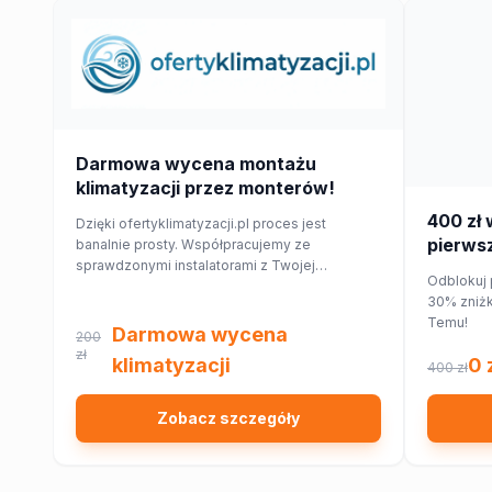
Darmowa wycena montażu
klimatyzacji przez monterów!
400 zł 
Dzięki ofertyklimatyzacji.pl proces jest
pierwsz
banalnie prosty. Współpracujemy ze
sprawdzonymi instalatorami z Twojej
Temu!
Odblokuj 
najbliższej okolicy, którzy przygotują dla
30% zniżk
Ciebie wycenę dopasowaną do Twojego
Temu!
domu lub mieszkania.
Darmowa wycena
200
zł
klimatyzacji
0 
400 zł
Zobacz szczegóły