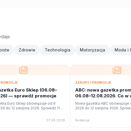
ydaje
biste
Zdrowie
Technologia
Motoryzacja
Moda i 
 PROMOCJE
ZAKUPY I PROMOCJE
zetka Euro Sklep (06.08–
ABC: nowa gazetka prom
026) — sprawdź promocje
06.08–12.08.2026. Co w 
tka Euro Sklep obowiązuje od 6
Nowa gazetka ABC obowiązuje o
026 do 12 sierpnia 2026. Sprawdź 11
2026 do 12 sierpnia 2026. Spraw
cji i okazji w czytniku online na
promocji i okazji w czytniku onli
07.08.2026
Redakcja