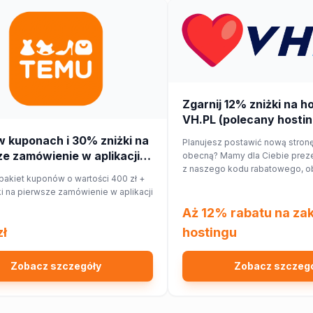
Zgarnij 12% zniżki na h
VH.PL (polecany hostin
w kuponach i 30% zniżki na
Planujesz postawić nową stronę
e zamówienie w aplikacji
obecną? Mamy dla Ciebie preze
z naszego kodu rabatowego, o
pakiet kuponów o wartości 400 zł +
hostingu o 12%!
i na pierwsze zamówienie w aplikacji
Aż 12% rabatu na za
zł
hostingu
Zobacz szczegóły
Zobacz szczeg