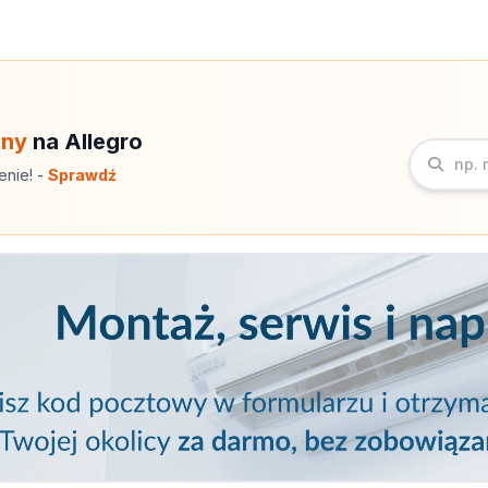
eny
na Allegro
enie! -
Sprawdź