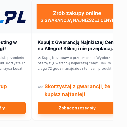
osting w
Kupuj z Gwarancją Najniższej Ceny
g)!
na Allegro! Kliknij i nie przepłacaj.
 lub przenieść
🔥 Kupuj bez obaw o przepłacanie! Wybierz
nt. Korzystając
ofertę z „Gwarancją najniższej ceny”. Jeśli w
bniżysz koszt
ciągu 72 godzin znajdziesz ten sam produkt
taniej w innym sklepie, Allegro zwróci Ci 150%
różnicy w cenie w formie kuponu. Sprawdź!
kup
Skorzystaj z gwarancji, że
499
kupisz najtaniej!
óły
Zobacz szczegóły