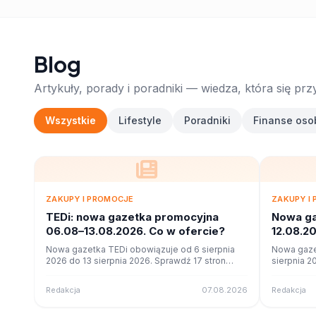
Blog
Artykuły, porady i poradniki — wiedza, która się prz
Wszystkie
Lifestyle
Poradniki
Finanse oso
ZAKUPY I PROMOCJE
ZAKUPY I
TEDi: nowa gazetka promocyjna
Nowa ga
06.08–13.08.2026. Co w ofercie?
12.08.2
Nowa gazetka TEDi obowiązuje od 6 sierpnia
Nowa gaze
2026 do 13 sierpnia 2026. Sprawdź 17 stron
sierpnia 2
promocji i okazji w czytniku online na poleca.to.
stron promo
poleca.to.
Redakcja
07.08.2026
Redakcja