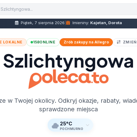
Piątek, 7 sierpnia 2026
|
Imieniny:
Kajetan, Dorota
E LOKALNE
158
ONLINE
Zrób zakupy na Allegro
ZMIEŃ
Szlichtyngowa
ze w Twojej okolicy. Odkryj okazje, rabaty, wiad
sprawdzone miejsca
25°C
POCHMURNO