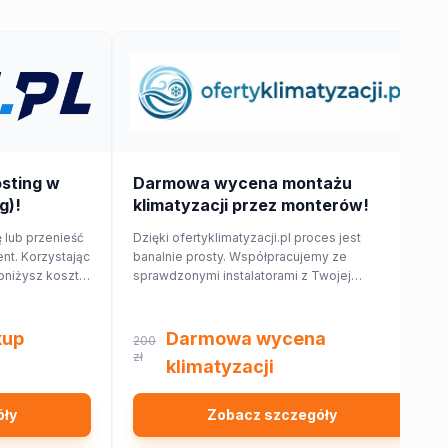
osting w
Darmowa wycena montażu
g)!
klimatyzacji przez monterów!
 lub przenieść
Dzięki ofertyklimatyzacji.pl proces jest
nt. Korzystając
banalnie prosty. Współpracujemy ze
bniżysz koszt
sprawdzonymi instalatorami z Twojej
najbliższej okolicy, którzy przygotują dla
Ciebie wycenę dopasowaną do Twojego
domu lub mieszkania.
kup
Darmowa wycena
200
zł
klimatyzacji
óły
Zobacz szczegóły