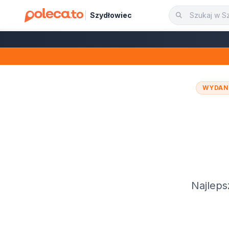
Szydłowiec
PGE 
WYDAN
Najleps