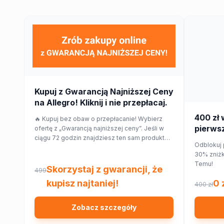
Kupuj z Gwarancją Najniższej Ceny
na Allegro! Kliknij i nie przepłacaj.
400 zł 
🔥 Kupuj bez obaw o przepłacanie! Wybierz
pierwsz
ofertę z „Gwarancją najniższej ceny”. Jeśli w
ciągu 72 godzin znajdziesz ten sam produkt
Temu!
Odblokuj 
taniej w innym sklepie, Allegro zwróci Ci 150%
30% zniżk
różnicy w cenie w formie kuponu. Sprawdź!
Temu!
Skorzystaj z gwarancji, że
499
kupisz najtaniej!
0 
400 zł
Zobacz szczegóły