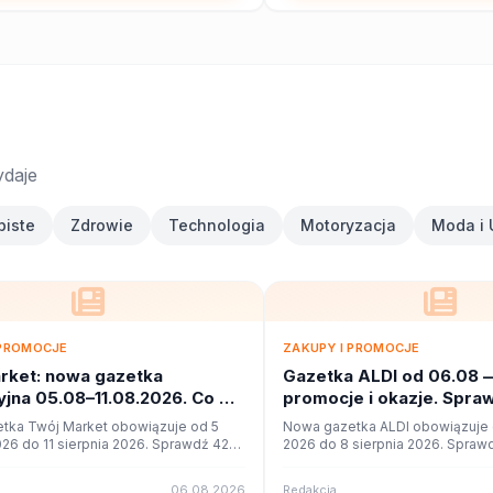
ydaje
biste
Zdrowie
Technologia
Motoryzacja
Moda i 
 PROMOCJE
ZAKUPY I PROMOCJE
rket: nowa gazetka
Gazetka ALDI od 06.08 
jna 05.08–11.08.2026. Co w
promocje i okazje. Spra
?
tka Twój Market obowiązuje od 5
Nowa gazetka ALDI obowiązuje o
026 do 11 sierpnia 2026. Sprawdź 42
2026 do 8 sierpnia 2026. Sprawd
cji i okazji w czytniku online na
promocji i okazji w czytniku onli
06.08.2026
Redakcja