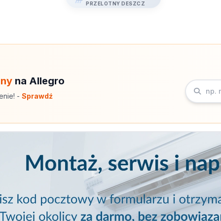
PRZELOTNY DESZCZ
eny
na Allegro
enie! -
Sprawdź