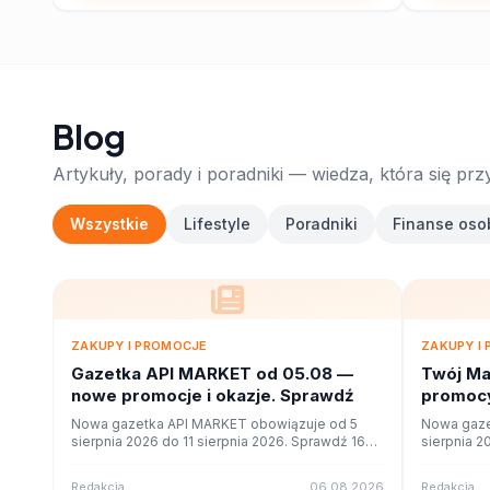
Blog
Artykuły, porady i poradniki — wiedza, która się prz
Wszystkie
Lifestyle
Poradniki
Finanse oso
ZAKUPY I PROMOCJE
ZAKUPY I
Gazetka API MARKET od 05.08 —
Twój Ma
nowe promocje i okazje. Sprawdź
promocy
ofercie
Nowa gazetka API MARKET obowiązuje od 5
Nowa gaze
sierpnia 2026 do 11 sierpnia 2026. Sprawdź 16
sierpnia 2
stron promocji i okazji w czytniku online na
stron promo
poleca.to.
poleca.to.
Redakcja
06.08.2026
Redakcja