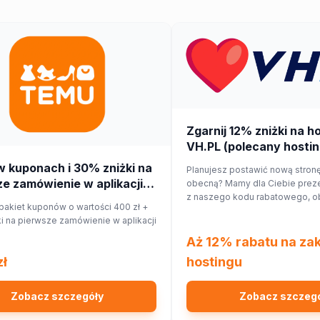
Zgarnij 12% zniżki na h
VH.PL (polecany hostin
w kuponach i 30% zniżki na
Planujesz postawić nową stronę
e zamówienie w aplikacji
obecną? Mamy dla Ciebie preze
z naszego kodu rabatowego, o
pakiet kuponów o wartości 400 zł +
hostingu o 12%!
i na pierwsze zamówienie w aplikacji
Aż 12% rabatu na za
zł
hostingu
Zobacz szczegóły
Zobacz szczeg