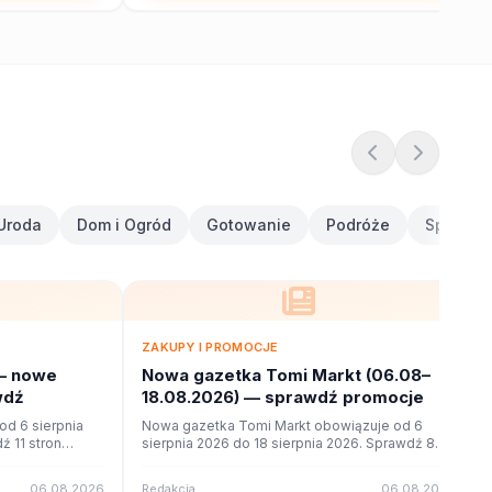
Uroda
Dom i Ogród
Gotowanie
Podróże
Sport i F
ZAKUPY I PROMOCJE
— nowe
Nowa gazetka Tomi Markt (06.08–
wdź
18.08.2026) — sprawdź promocje
d 6 sierpnia
Nowa gazetka Tomi Markt obowiązuje od 6
ź 11 stron
sierpnia 2026 do 18 sierpnia 2026. Sprawdź 8
ne na poleca.to.
stron promocji i okazji w czytniku online na
poleca.to.
06.08.2026
Redakcja
06.08.2026