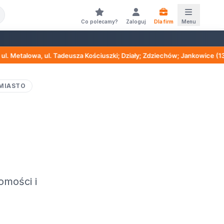
Co polecamy?
Zaloguj
Dla firm
Menu
 Tadeusza Kościuszki; Działy; Zdziechów; Jankowice (13.08 12:00 – 13.
MIASTO
omości i