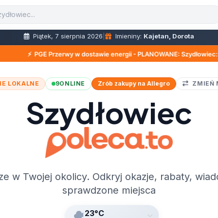
Piątek, 7 sierpnia 2026
|
Imieniny:
Kajetan, Dorota
Przerwy w dostawie energii - PLANOWANE: Szydłowiec: ul. Metalowa, ul.
IE LOKALNE
9
ONLINE
Zrób zakupy na Allegro
ZMIEŃ 
Szydłowiec
ze w Twojej okolicy. Odkryj okazje, rabaty, wiad
sprawdzone miejsca
23°C