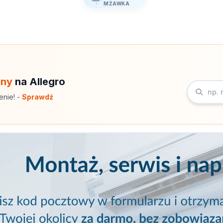
MŻAWKA
eny
na Allegro
enie! -
Sprawdź