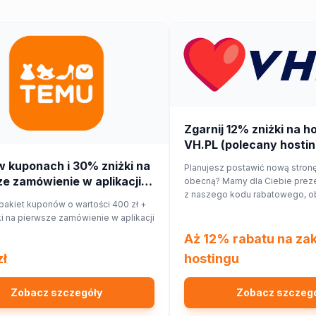
Zgarnij 12% zniżki na h
VH.PL (polecany hostin
w kuponach i 30% zniżki na
Planujesz postawić nową stronę
e zamówienie w aplikacji
obecną? Mamy dla Ciebie preze
z naszego kodu rabatowego, o
pakiet kuponów o wartości 400 zł +
hostingu o 12%!
i na pierwsze zamówienie w aplikacji
Aż 12% rabatu na za
zł
hostingu
Zobacz szczegóły
Zobacz szczeg