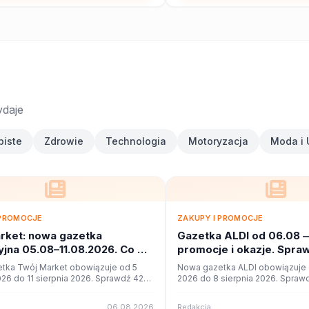
ydaje
biste
Zdrowie
Technologia
Motoryzacja
Moda i 
 PROMOCJE
ZAKUPY I PROMOCJE
rket: nowa gazetka
Gazetka ALDI od 06.08 
jna 05.08–11.08.2026. Co w
promocje i okazje. Spra
?
tka Twój Market obowiązuje od 5
Nowa gazetka ALDI obowiązuje o
026 do 11 sierpnia 2026. Sprawdź 42
2026 do 8 sierpnia 2026. Sprawd
cji i okazji w czytniku online na
promocji i okazji w czytniku onli
06.08.2026
Redakcja