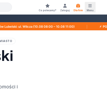
Co polecamy?
Zaloguj
Dla firm
Menu
lcza (10.08 08:00 – 10.08 11:00)
│
PGE Przerwy w dost
MIASTO
ki
omości i