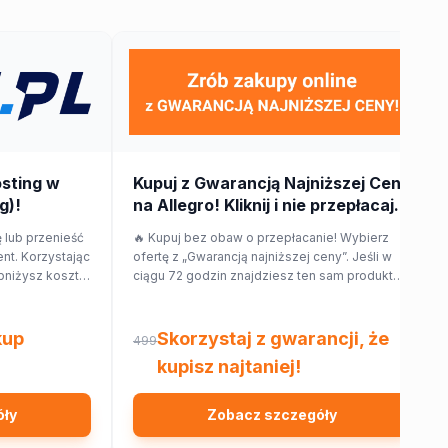
osting w
Kupuj z Gwarancją Najniższej Ceny
g)!
na Allegro! Kliknij i nie przepłacaj.
 lub przenieść
🔥 Kupuj bez obaw o przepłacanie! Wybierz
nt. Korzystając
ofertę z „Gwarancją najniższej ceny”. Jeśli w
bniżysz koszt
ciągu 72 godzin znajdziesz ten sam produkt
taniej w innym sklepie, Allegro zwróci Ci 150%
różnicy w cenie w formie kuponu. Sprawdź!
kup
Skorzystaj z gwarancji, że
499
kupisz najtaniej!
óły
Zobacz szczegóły