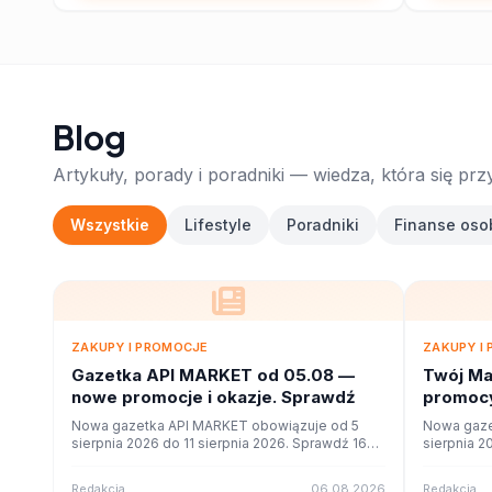
Blog
Artykuły, porady i poradniki — wiedza, która się prz
Wszystkie
Lifestyle
Poradniki
Finanse oso
ZAKUPY I PROMOCJE
ZAKUPY I
Gazetka API MARKET od 05.08 —
Twój Ma
nowe promocje i okazje. Sprawdź
promocy
ofercie
Nowa gazetka API MARKET obowiązuje od 5
Nowa gaze
sierpnia 2026 do 11 sierpnia 2026. Sprawdź 16
sierpnia 2
stron promocji i okazji w czytniku online na
stron promo
poleca.to.
poleca.to.
Redakcja
06.08.2026
Redakcja