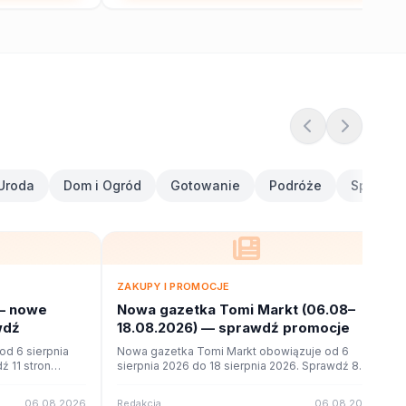
Uroda
Dom i Ogród
Gotowanie
Podróże
Sport i F
ZAKUPY I PROMOCJE
— nowe
Nowa gazetka Tomi Markt (06.08–
wdź
18.08.2026) — sprawdź promocje
d 6 sierpnia
Nowa gazetka Tomi Markt obowiązuje od 6
ź 11 stron
sierpnia 2026 do 18 sierpnia 2026. Sprawdź 8
ne na poleca.to.
stron promocji i okazji w czytniku online na
poleca.to.
06.08.2026
Redakcja
06.08.2026