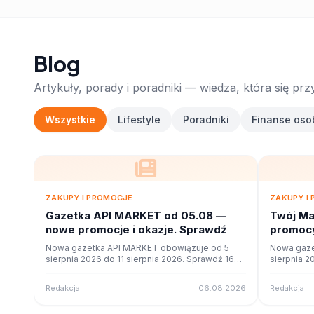
Blog
Artykuły, porady i poradniki — wiedza, która się prz
Wszystkie
Lifestyle
Poradniki
Finanse oso
ZAKUPY I PROMOCJE
ZAKUPY I
Gazetka API MARKET od 05.08 —
Twój Ma
nowe promocje i okazje. Sprawdź
promocy
ofercie
Nowa gazetka API MARKET obowiązuje od 5
Nowa gaze
sierpnia 2026 do 11 sierpnia 2026. Sprawdź 16
sierpnia 2
stron promocji i okazji w czytniku online na
stron promo
poleca.to.
poleca.to.
Redakcja
06.08.2026
Redakcja