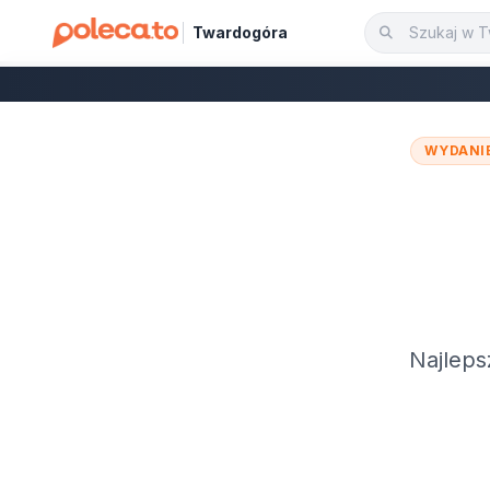
Twardogóra
WYDANI
Najleps