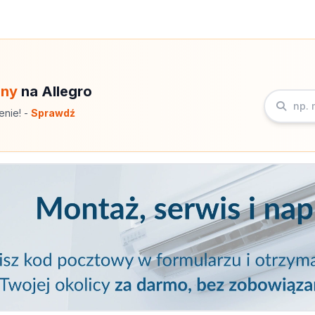
eny
na Allegro
enie! -
Sprawdź