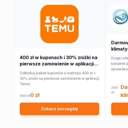
Darmo
klimaty
400 zł w kuponach i 30% zniżki na
Dzięki ofe
pierwsze zamówienie w aplikacji
banalnie 
sprawdzon
Temu!
Odblokuj pakiet kuponów o wartości 400 zł +
najbliższe
30% zniżki na pierwsze zamówienie w aplikacji
Ciebie w
Temu!
domu lub 
Da
200
zł
0 zł
kl
400 zł
Zobacz szczegóły