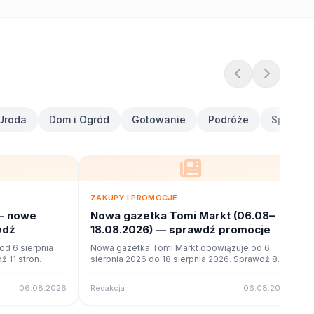
Uroda
Dom i Ogród
Gotowanie
Podróże
Sport i F
ZAKUPY I PROMOCJE
— nowe
Nowa gazetka Tomi Markt (06.08–
wdź
18.08.2026) — sprawdź promocje
d 6 sierpnia
Nowa gazetka Tomi Markt obowiązuje od 6
ź 11 stron
sierpnia 2026 do 18 sierpnia 2026. Sprawdź 8
ne na poleca.to.
stron promocji i okazji w czytniku online na
poleca.to.
06.08.2026
Redakcja
06.08.2026