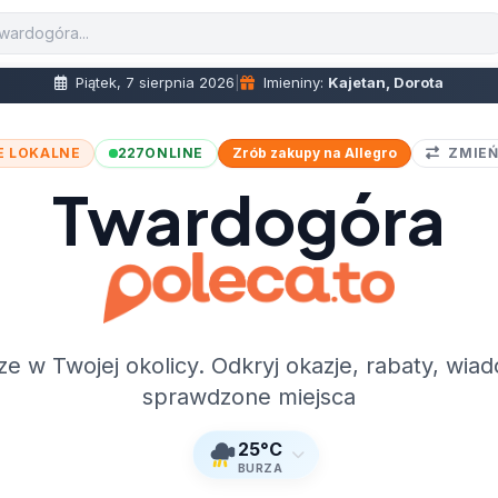
Piątek, 7 sierpnia 2026
|
Imieniny:
Kajetan, Dorota
E LOKALNE
227
ONLINE
Zrób zakupy na Allegro
ZMIEŃ
Twardogóra
ze w Twojej okolicy. Odkryj okazje, rabaty, wiad
sprawdzone miejsca
25°C
BURZA