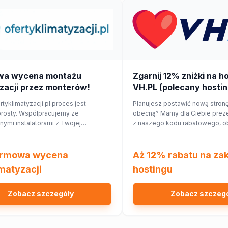
wa wycena montażu
Zgarnij 12% zniżki na h
zacji przez monterów!
VH.PL (polecany hostin
rtyklimatyzacji.pl proces jest
Planujesz postawić nową stronę
prosty. Współpracujemy ze
obecną? Mamy dla Ciebie preze
ymi instalatorami z Twojej
z naszego kodu rabatowego, o
j okolicy, którzy przygotują dla
hostingu o 12%!
ycenę dopasowaną do Twojego
mieszkania.
rmowa wycena
Aż 12% rabatu na za
imatyzacji
hostingu
Zobacz szczegóły
Zobacz szczeg