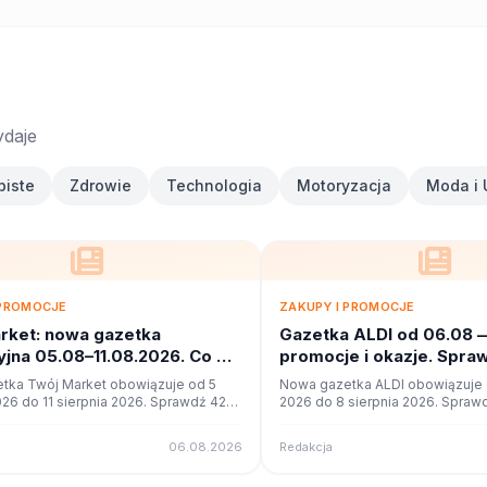
ydaje
biste
Zdrowie
Technologia
Motoryzacja
Moda i 
 PROMOCJE
ZAKUPY I PROMOCJE
rket: nowa gazetka
Gazetka ALDI od 06.08 
jna 05.08–11.08.2026. Co w
promocje i okazje. Spra
?
tka Twój Market obowiązuje od 5
Nowa gazetka ALDI obowiązuje o
026 do 11 sierpnia 2026. Sprawdź 42
2026 do 8 sierpnia 2026. Sprawd
cji i okazji w czytniku online na
promocji i okazji w czytniku onli
06.08.2026
Redakcja