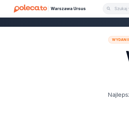
Warszawa Ursus
WYDANI
Najleps