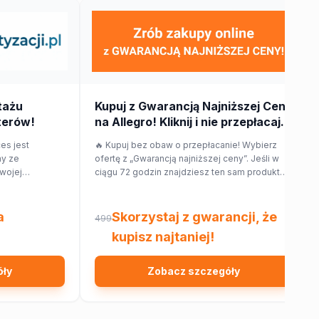
tażu
Kupuj z Gwarancją Najniższej Ceny
terów!
na Allegro! Kliknij i nie przepłacaj.
ces jest
🔥 Kupuj bez obaw o przepłacanie! Wybierz
my ze
ofertę z „Gwarancją najniższej ceny”. Jeśli w
wojej
ciągu 72 godzin znajdziesz ten sam produkt
otują dla
taniej w innym sklepie, Allegro zwróci Ci 150%
o Twojego
różnicy w cenie w formie kuponu. Sprawdź!
a
Skorzystaj z gwarancji, że
499
kupisz najtaniej!
óły
Zobacz szczegóły