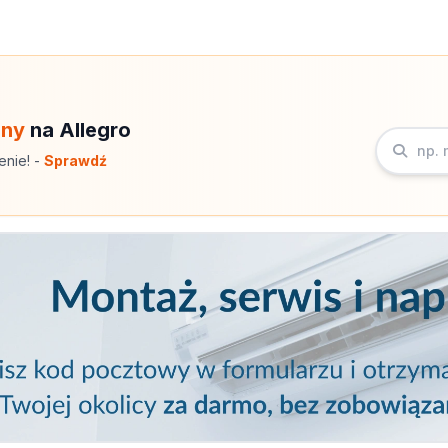
eny
na Allegro
enie! -
Sprawdź