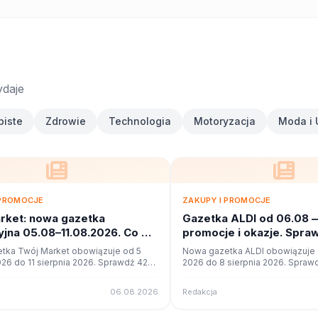
ydaje
biste
Zdrowie
Technologia
Motoryzacja
Moda i 
 PROMOCJE
ZAKUPY I PROMOCJE
rket: nowa gazetka
Gazetka ALDI od 06.08 
jna 05.08–11.08.2026. Co w
promocje i okazje. Spra
?
tka Twój Market obowiązuje od 5
Nowa gazetka ALDI obowiązuje o
026 do 11 sierpnia 2026. Sprawdź 42
2026 do 8 sierpnia 2026. Sprawd
cji i okazji w czytniku online na
promocji i okazji w czytniku onli
06.08.2026
Redakcja