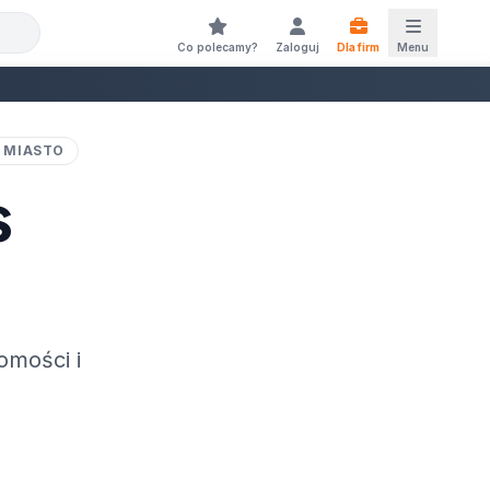
Co polecamy?
Zaloguj
Dla firm
Menu
 MIASTO
s
omości i