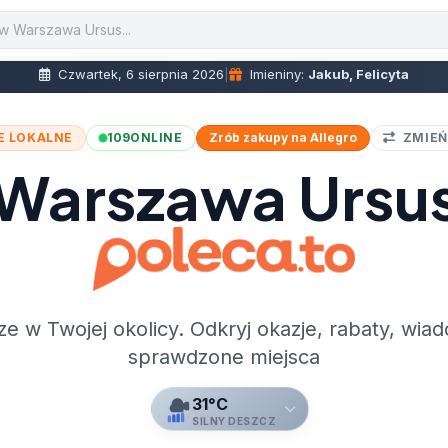
Czwartek, 6 sierpnia 2026
|
Imieniny:
Jakub, Felicyta
E LOKALNE
109
ONLINE
Zrób zakupy na Allegro
ZMIEŃ
Warszawa Ursu
ze w Twojej okolicy. Odkryj okazje, rabaty, wiad
sprawdzone miejsca
31°C
SILNY DESZCZ