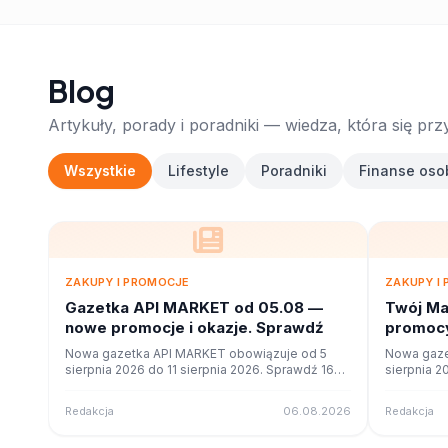
Blog
Artykuły, porady i poradniki — wiedza, która się prz
Wszystkie
Lifestyle
Poradniki
Finanse oso
ZAKUPY I PROMOCJE
ZAKUPY I
Gazetka API MARKET od 05.08 —
Twój Ma
nowe promocje i okazje. Sprawdź
promocy
ofercie
Nowa gazetka API MARKET obowiązuje od 5
Nowa gaze
sierpnia 2026 do 11 sierpnia 2026. Sprawdź 16
sierpnia 2
stron promocji i okazji w czytniku online na
stron promo
poleca.to.
poleca.to.
Redakcja
06.08.2026
Redakcja