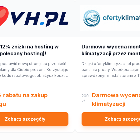
 12% zniżki na hosting w
Darmowa wycena mon
polecany hosting)!
klimatyzacji przez mon
 postawić nową stronę lub przenieść
Dzięki ofertyklimatyzacji.pl pro
amy dla Ciebie prezent. Korzystając
banalnie prosty. Współpracuje
 kodu rabatowego, obniżysz koszt
sprawdzonymi instalatorami z T
o 12%!
najbliższej okolicy, którzy przyg
Ciebie wycenę dopasowaną d
domu lub mieszkania.
 rabatu na zakup
Darmowa wycen
200
zł
gu
klimatyzacji
Zobacz szczegóły
Zobacz szczeg