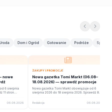
Uroda
Dom i Ogród
Gotowanie
Podróże
Sport i F
ZAKUPY I PROMOCJE
— nowe
Nowa gazetka Tomi Markt (06.08–
wdź
18.08.2026) — sprawdź promocje
d 6 sierpnia
Nowa gazetka Tomi Markt obowiązuje od 6
ź 11 stron
sierpnia 2026 do 18 sierpnia 2026. Sprawdź 8
ne na poleca.to.
stron promocji i okazji w czytniku online na
poleca.to.
06.08.2026
Redakcja
06.08.2026