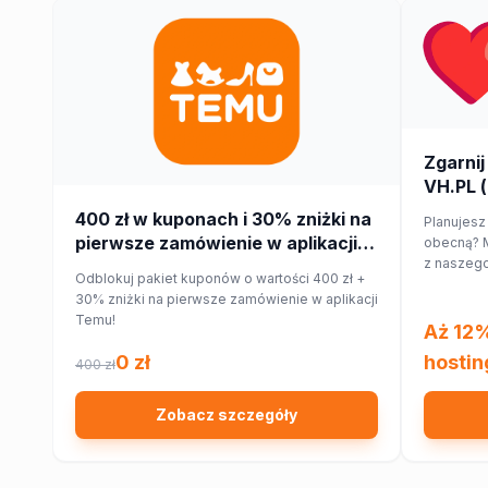
Zgarnij
VH.PL (
400 zł w kuponach i 30% zniżki na
Planujesz
pierwsze zamówienie w aplikacji
obecną? M
z naszego
Temu!
Odblokuj pakiet kuponów o wartości 400 zł +
hostingu 
30% zniżki na pierwsze zamówienie w aplikacji
Temu!
Aż 12%
0 zł
hostin
400 zł
Zobacz szczegóły