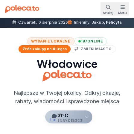
Szukaj
Menu
Czwartek, 6 sierpnia 2026
Imieniny:
Jakub, Felicyta
WYDANIE LOKALNE
187
ONLINE
Zrób zakupy na Allegro
ZMIEŃ MIASTO
Włodowice
Najlepsze w Twojej okolicy. Odkryj okazje,
rabaty, wiadomości i sprawdzone miejsca
31°C
SILNY DESZCZ