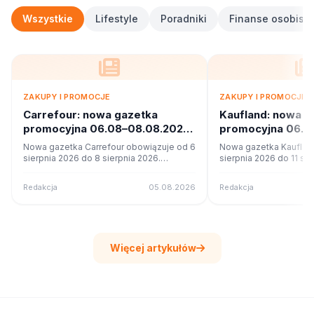
Wszystkie
Lifestyle
Poradniki
Finanse osobiste
ZAKUPY I PROMOCJE
ZAKUPY I PROMOCJE
Carrefour: nowa gazetka
Kaufland: nowa g
promocyjna 06.08–08.08.2026.
promocyjna 06.08
Co w ofercie?
Co w ofercie?
Nowa gazetka Carrefour obowiązuje od 6
Nowa gazetka Kauflan
sierpnia 2026 do 8 sierpnia 2026.
sierpnia 2026 do 11 sie
Sprawdź 17 stron promocji i okazji w
Sprawdź 62 stron promo
czytniku online na poleca.to.
czytniku online na pole
Redakcja
05.08.2026
Redakcja
Więcej artykułów