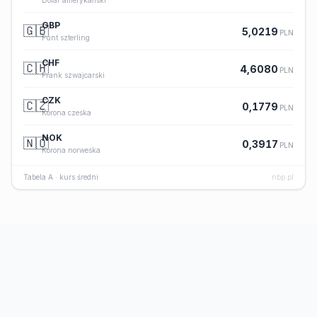
Dolar amerykański
GBP
🇬🇧
5,0219
PLN
Funt szterling
CHF
🇨🇭
4,6080
PLN
Frank szwajcarski
CZK
🇨🇿
0,1779
PLN
Korona czeska
NOK
🇳🇴
0,3917
PLN
Korona norweska
Tabela A · kurs średni
nbp.pl