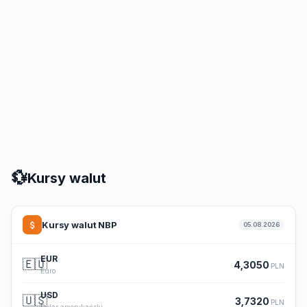
💱
Kursy walut
Kursy walut NBP
05.08.2026
EUR
🇪🇺
4,3050
PLN
Euro
USD
🇺🇸
3,7320
PLN