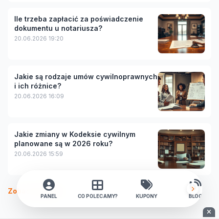
Ile trzeba zapłacić za poświadczenie
dokumentu u notariusza?
20.06.2026 19:20
Jakie są rodzaje umów cywilnoprawnych
i ich różnice?
20.06.2026 16:09
Jakie zmiany w Kodeksie cywilnym
planowane są w 2026 roku?
20.06.2026 15:59
Zobacz więcej
PANEL
CO POLECAMY?
KUPONY
BLOG