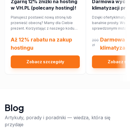
Zgarnij 12% zniżki na hosting
Darmowa wycen
w VH.PL (polecany hosting)!
klimatyzacji pr
Planujesz postawić nową stronę lub
Dzięki ofertyklimatyza
przenieść obecną? Mamy dla Ciebie
banalnie prosty. Wsp
prezent. Korzystając z naszego kodu
sprawdzonymi instalat
rabatowego, obniżysz koszt hostingu o
najbliższej okolicy, kt
Aż 12% rabatu na zakup
Darmowa w
12%!
Ciebie wycenę dopa
200
Twojego domu lub mi
zł
hostingu
klimatyzacj
Zobacz szczegóły
Zobacz sz
Blog
Artykuły, porady i poradniki — wiedza, która się
przydaje