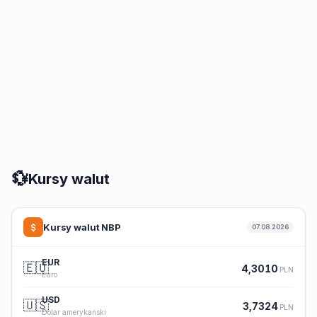
💱
Kursy walut
Kursy walut NBP
07.08.2026
EUR
🇪🇺
4,3010
PLN
Euro
USD
🇺🇸
3,7324
PLN
Dolar amerykański