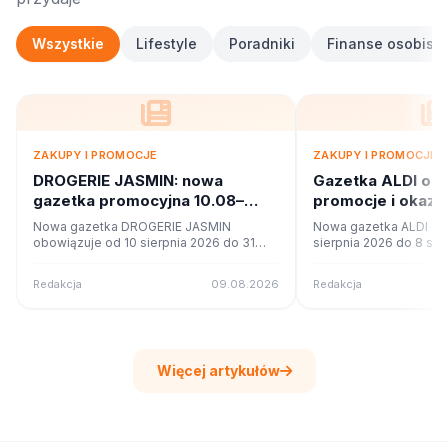
Wszystkie
Lifestyle
Poradniki
Finanse osobiste
ZAKUPY I PROMOCJE
ZAKUPY I PROMOCJE
DROGERIE JASMIN: nowa
Gazetka ALDI od
gazetka promocyjna 10.08–
promocje i okazj
31.08.2026. Co w ofercie?
Nowa gazetka DROGERIE JASMIN
Nowa gazetka ALDI ob
obowiązuje od 10 sierpnia 2026 do 31
sierpnia 2026 do 8 sie
sierpnia 2026. Sprawdź 8 stron promocji i
Sprawdź 4 stron promoc
okazji w czytniku online na poleca.to.
czytniku online na pole
Redakcja
09.08.2026
Redakcja
Więcej artykułów