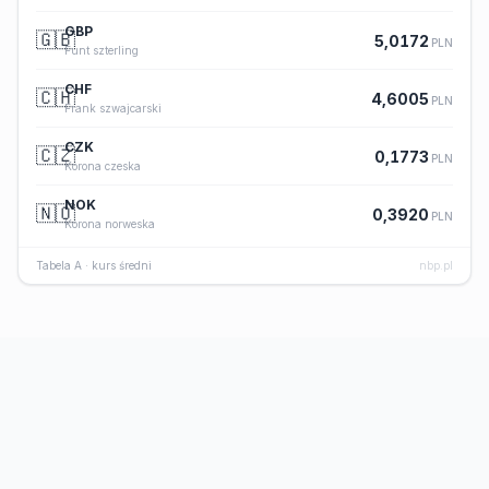
GBP
🇬🇧
5,0172
PLN
Funt szterling
CHF
🇨🇭
4,6005
PLN
Frank szwajcarski
CZK
🇨🇿
0,1773
PLN
Korona czeska
NOK
🇳🇴
0,3920
PLN
Korona norweska
Tabela A · kurs średni
nbp.pl