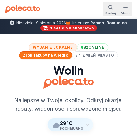
Szukaj
Menu
Niedziela, 9 sierpnia 2026
Imieniny:
Roman, Romualda
Niedziela niehandlowa
WYDANIE LOKALNE
82
ONLINE
Zrób zakupy na Allegro
ZMIEŃ MIASTO
Wolin
Najlepsze w Twojej okolicy. Odkryj okazje,
rabaty, wiadomości i sprawdzone miejsca
29°C
POCHMURNO