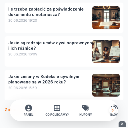
Ile trzeba zapłacić za poświadczenie
dokumentu u notariusza?
20.06.2026 19:20
Jakie są rodzaje umów cywilnoprawnych
i ich różnice?
20.06.2026 16:09
Jakie zmiany w Kodeksie cywilnym
planowane są w 2026 roku?
20.06.2026 15:59
Zobacz więcej
PANEL
CO POLECAMY?
KUPONY
BLOG