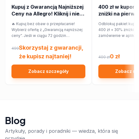
Kupuj z Gwarancją Najniższej
400 zł w kupona
Ceny na Allegro! Kliknij i nie
zniżki na pierws
przepłacaj.
zamówienie w ap
🔥 Kupuj bez obaw o przepłacanie!
Odblokuj pakiet kupo
Wybierz ofertę z „Gwarancją najniższej
400 zł + 30% zniżki n
ceny”. Jeśli w ciągu 72 godzin
zamówienie w aplikac
znajdziesz ten sam produkt taniej w
Skorzystaj z gwarancji,
innym sklepie, Allegro zwróci Ci 150%
499
różnicy w cenie w formie kuponu.
że kupisz najtaniej!
0 zł
400 zł
Sprawdź!
Zobacz szczegóły
Zobacz sz
Blog
Artykuły, porady i poradniki — wiedza, która się
przydaje