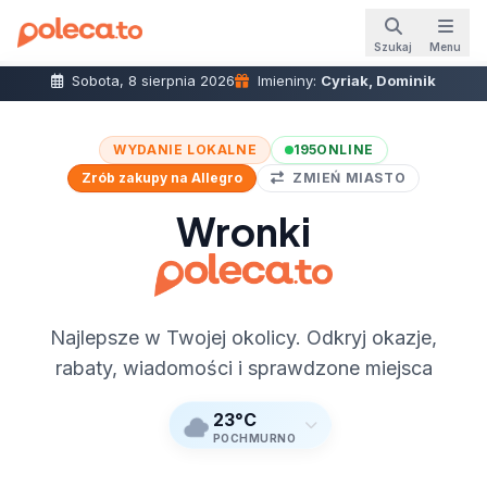
Szukaj
Menu
Sobota, 8 sierpnia 2026
Imieniny:
Cyriak, Dominik
WYDANIE LOKALNE
195
ONLINE
Zrób zakupy na Allegro
ZMIEŃ MIASTO
Wronki
Najlepsze w Twojej okolicy. Odkryj okazje,
rabaty, wiadomości i sprawdzone miejsca
23°C
POCHMURNO