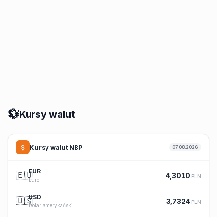
💱
Kursy walut
Kursy walut NBP
07.08.2026
EUR
🇪🇺
4,3010
PLN
Euro
USD
🇺🇸
3,7324
PLN
Dolar amerykański