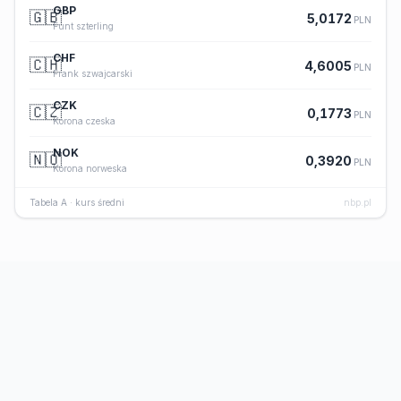
GBP
🇬🇧
5,0172
PLN
Funt szterling
CHF
🇨🇭
4,6005
PLN
Frank szwajcarski
CZK
🇨🇿
0,1773
PLN
Korona czeska
NOK
🇳🇴
0,3920
PLN
Korona norweska
Tabela A · kurs średni
nbp.pl