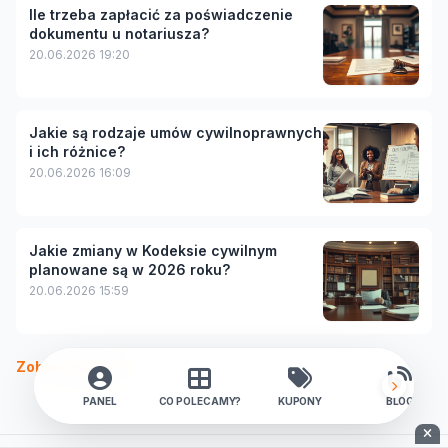
Ile trzeba zapłacić za poświadczenie
dokumentu u notariusza?
20.06.2026 19:20
Jakie są rodzaje umów cywilnoprawnych
i ich różnice?
20.06.2026 16:09
Jakie zmiany w Kodeksie cywilnym
planowane są w 2026 roku?
20.06.2026 15:59
Zobacz więcej
PANEL
CO POLECAMY?
KUPONY
BLOG