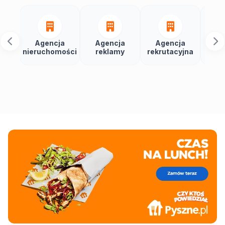
Agencja
Agencja
Agencja
Agencja
ieruchomości
reklamy
rekrutacyjna
Social Medi