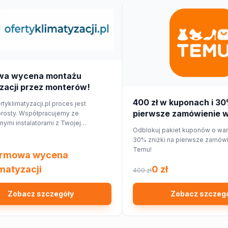
wa wycena montażu
zacji przez monterów!
400 zł w kuponach i 30
rtyklimatyzacji.pl proces jest
pierwsze zamówienie w 
prosty. Współpracujemy ze
ymi instalatorami z Twojej
Temu!
Odblokuj pakiet kuponów o wart
j okolicy, którzy przygotują dla
30% zniżki na pierwsze zamówie
ycenę dopasowaną do Twojego
Temu!
mieszkania.
rmowa wycena
imatyzacji
0 zł
400 zł
Zobacz szczegóły
Zobacz szczeg