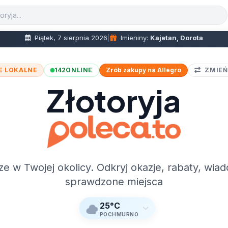
Piątek, 7 sierpnia 2026
|
Imieniny:
Kajetan, Dorota
E LOKALNE
142
ONLINE
Zrób zakupy na Allegro
ZMIEŃ
Złotoryja
ze w Twojej okolicy. Odkryj okazje, rabaty, wiad
sprawdzone miejsca
25°C
POCHMURNO