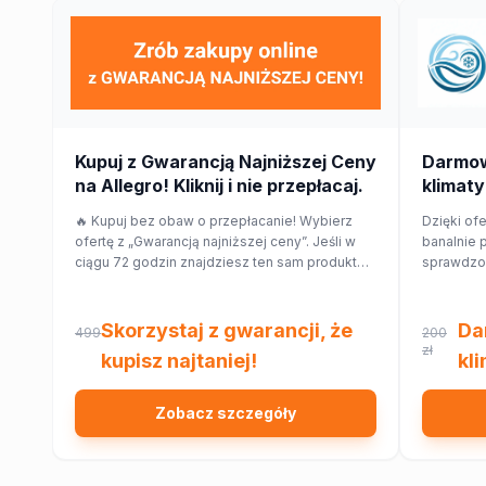
Kupuj z Gwarancją Najniższej Ceny
Darmo
na Allegro! Kliknij i nie przepłacaj.
klimaty
🔥 Kupuj bez obaw o przepłacanie! Wybierz
Dzięki ofe
ofertę z „Gwarancją najniższej ceny”. Jeśli w
banalnie 
ciągu 72 godzin znajdziesz ten sam produkt
sprawdzon
taniej w innym sklepie, Allegro zwróci Ci 150%
najbliższe
różnicy w cenie w formie kuponu. Sprawdź!
Ciebie w
domu lub 
Skorzystaj z gwarancji, że
Da
499
200
zł
kupisz najtaniej!
kl
Zobacz szczegóły