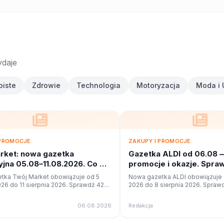
ydaje
biste
Zdrowie
Technologia
Motoryzacja
Moda i 
 PROMOCJE
ZAKUPY I PROMOCJE
rket: nowa gazetka
Gazetka ALDI od 06.08 
jna 05.08–11.08.2026. Co w
promocje i okazje. Spra
?
tka Twój Market obowiązuje od 5
Nowa gazetka ALDI obowiązuje o
026 do 11 sierpnia 2026. Sprawdź 42
2026 do 8 sierpnia 2026. Sprawd
cji i okazji w czytniku online na
promocji i okazji w czytniku onli
06.08.2026
Redakcja