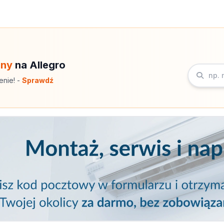
eny
na Allegro
enie! -
Sprawdź