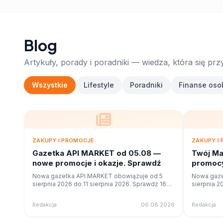
Blog
Artykuły, porady i poradniki — wiedza, która się prz
Wszystkie
Lifestyle
Poradniki
Finanse oso
ZAKUPY I PROMOCJE
ZAKUPY I
Gazetka API MARKET od 05.08 —
Twój Ma
nowe promocje i okazje. Sprawdź
promocy
ofercie
Nowa gazetka API MARKET obowiązuje od 5
Nowa gaze
sierpnia 2026 do 11 sierpnia 2026. Sprawdź 16
sierpnia 2
stron promocji i okazji w czytniku online na
stron promo
poleca.to.
poleca.to.
Redakcja
06.08.2026
Redakcja