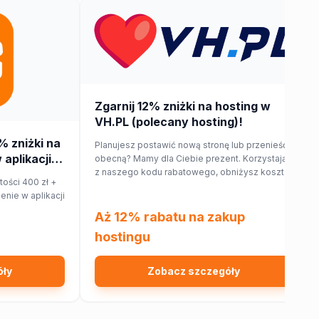
Zgarnij 12% zniżki na hosting w
VH.PL (polecany hosting)!
% zniżki na
Planujesz postawić nową stronę lub przenieść
aplikacji
obecną? Mamy dla Ciebie prezent. Korzystając
z naszego kodu rabatowego, obniżysz koszt
ości 400 zł +
hostingu o 12%!
nie w aplikacji
Aż 12% rabatu na zakup
hostingu
óły
Zobacz szczegóły