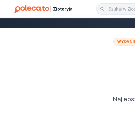
Złotoryja
WYDANI
Najleps