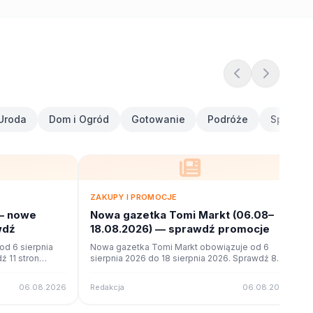
Uroda
Dom i Ogród
Gotowanie
Podróże
Sport i F
ZAKUPY I PROMOCJE
— nowe
Nowa gazetka Tomi Markt (06.08–
wdź
18.08.2026) — sprawdź promocje
d 6 sierpnia
Nowa gazetka Tomi Markt obowiązuje od 6
ź 11 stron
sierpnia 2026 do 18 sierpnia 2026. Sprawdź 8
ne na poleca.to.
stron promocji i okazji w czytniku online na
poleca.to.
06.08.2026
Redakcja
06.08.2026