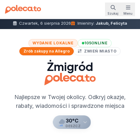
Szukaj
Menu
Czwartek, 6 sierpnia 2026
Imieniny:
Jakub, Felicyta
WYDANIE LOKALNE
105
ONLINE
Zrób zakupy na Allegro
ZMIEŃ MIASTO
Żmigród
Najlepsze w Twojej okolicy. Odkryj okazje,
rabaty, wiadomości i sprawdzone miejsca
30°C
DESZCZ