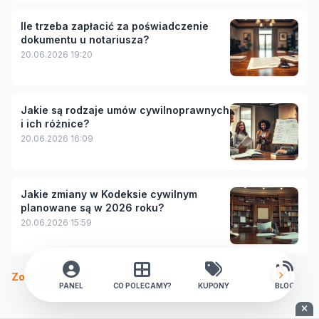
Ile trzeba zapłacić za poświadczenie
dokumentu u notariusza?
20.06.2026 19:20
Jakie są rodzaje umów cywilnoprawnych
i ich różnice?
20.06.2026 16:09
Jakie zmiany w Kodeksie cywilnym
planowane są w 2026 roku?
20.06.2026 15:59
Zobacz więcej
PANEL
CO POLECAMY?
KUPONY
BLOG