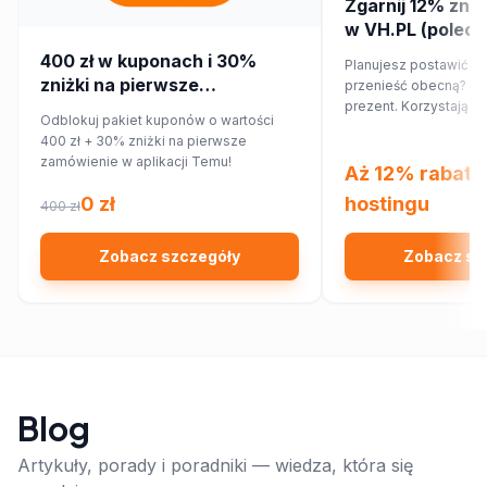
Zgarnij 12% zniż
w VH.PL (poleca
400 zł w kuponach i 30%
Planujesz postawić no
zniżki na pierwsze
przenieść obecną? Ma
zamówienie w aplikacji Temu!
prezent. Korzystając
Odblokuj pakiet kuponów o wartości
rabatowego, obniżysz
400 zł + 30% zniżki na pierwsze
12%!
zamówienie w aplikacji Temu!
Aż 12% rabatu
0 zł
hostingu
400 zł
Zobacz szczegóły
Zobacz sz
Blog
Artykuły, porady i poradniki — wiedza, która się