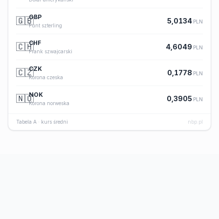
GBP
🇬🇧
5,0134
PLN
Funt szterling
CHF
🇨🇭
4,6049
PLN
Frank szwajcarski
CZK
🇨🇿
0,1778
PLN
Korona czeska
NOK
🇳🇴
0,3905
PLN
Korona norweska
Tabela A · kurs średni
nbp.pl