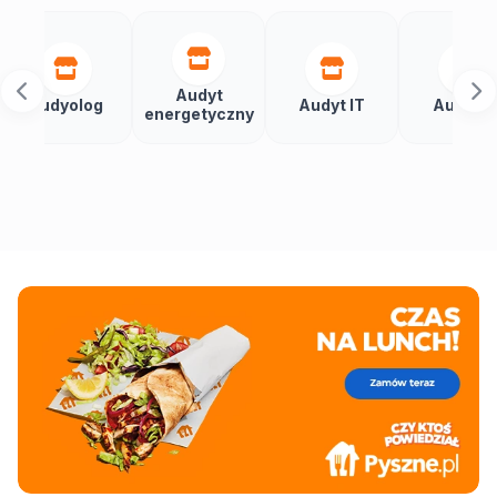
Audyt
yolog
Audyt IT
Audytor
energetyczny