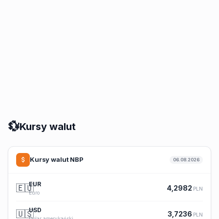
💱
Kursy walut
Kursy walut NBP
06.08.2026
EUR
🇪🇺
4,2982
PLN
Euro
USD
🇺🇸
3,7236
PLN
Dolar amerykański