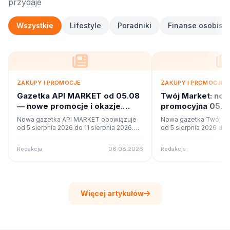
przydaje
Wszystkie
Lifestyle
Poradniki
Finanse osobiste
ZAKUPY I PROMOCJE
ZAKUPY I PROMOCJE
Gazetka API MARKET od 05.08
Twój Market: no
— nowe promocje i okazje.
promocyjna 05.08
Sprawdź
Co w ofercie?
Nowa gazetka API MARKET obowiązuje
Nowa gazetka Twój Ma
od 5 sierpnia 2026 do 11 sierpnia 2026.
od 5 sierpnia 2026 do 1
Sprawdź 16 stron promocji i okazji w
Sprawdź 42 stron promo
czytniku online na poleca.to.
czytniku online na pole
Redakcja
06.08.2026
Redakcja
Więcej artykułów