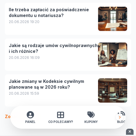
Ile trzeba zapłacić za poświadczenie
dokumentu u notariusza?
20.06.2026 19:20
Jakie są rodzaje umów cywilnoprawnych
i ich różnice?
20.06.2026 16:09
Jakie zmiany w Kodeksie cywilnym
planowane są w 2026 roku?
20.06.2026 15:59
Zobacz więcej
PANEL
CO POLECAMY?
KUPONY
BLOG