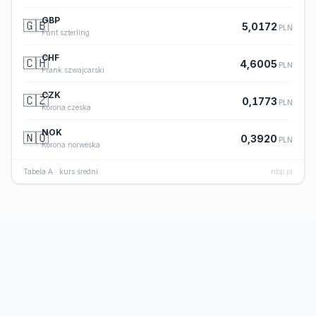
GBP
🇬🇧
5,0172
PLN
Funt szterling
CHF
🇨🇭
4,6005
PLN
Frank szwajcarski
CZK
🇨🇿
0,1773
PLN
Korona czeska
NOK
🇳🇴
0,3920
PLN
Korona norweska
Tabela A · kurs średni
nbp.pl