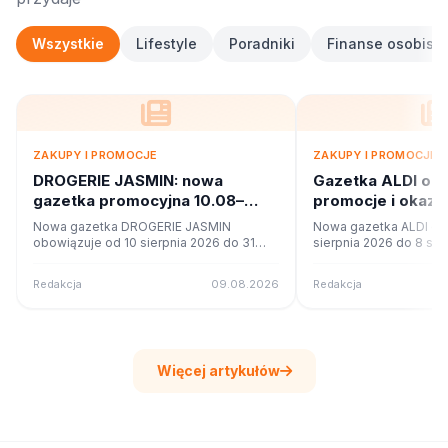
Wszystkie
Lifestyle
Poradniki
Finanse osobiste
ZAKUPY I PROMOCJE
ZAKUPY I PROMOCJE
DROGERIE JASMIN: nowa
Gazetka ALDI od
gazetka promocyjna 10.08–
promocje i okazj
31.08.2026. Co w ofercie?
Nowa gazetka DROGERIE JASMIN
Nowa gazetka ALDI ob
obowiązuje od 10 sierpnia 2026 do 31
sierpnia 2026 do 8 sie
sierpnia 2026. Sprawdź 8 stron promocji i
Sprawdź 4 stron promoc
okazji w czytniku online na poleca.to.
czytniku online na pole
Redakcja
09.08.2026
Redakcja
Więcej artykułów