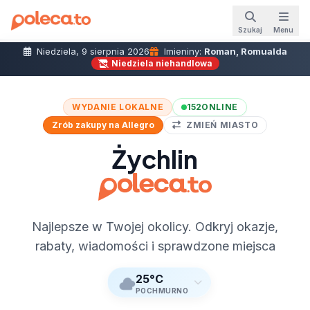
Szukaj
Menu
Niedziela, 9 sierpnia 2026
Imieniny:
Roman, Romualda
Niedziela niehandlowa
WYDANIE LOKALNE
152
ONLINE
Zrób zakupy na Allegro
ZMIEŃ MIASTO
Żychlin
Najlepsze w Twojej okolicy. Odkryj okazje,
rabaty, wiadomości i sprawdzone miejsca
25°C
POCHMURNO