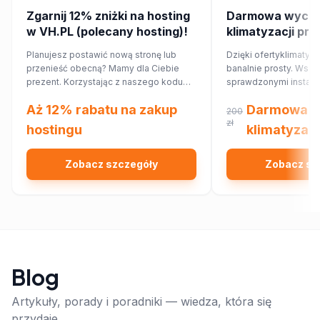
Zgarnij 12% zniżki na hosting
Darmowa wycen
w VH.PL (polecany hosting)!
klimatyzacji pr
Planujesz postawić nową stronę lub
Dzięki ofertyklimatyza
przenieść obecną? Mamy dla Ciebie
banalnie prosty. Wsp
prezent. Korzystając z naszego kodu
sprawdzonymi instalat
rabatowego, obniżysz koszt hostingu o
najbliższej okolicy, kt
Aż 12% rabatu na zakup
Darmowa w
12%!
Ciebie wycenę dopa
200
Twojego domu lub mi
zł
hostingu
klimatyzacj
Zobacz szczegóły
Zobacz sz
Blog
Artykuły, porady i poradniki — wiedza, która się
przydaje