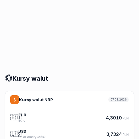
💱
Kursy walut
Kursy walut NBP
07.08.2026
EUR
🇪🇺
4,3010
PLN
Euro
USD
🇺🇸
3,7324
PLN
Dolar amerykański