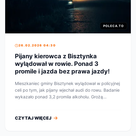
POLECA.TO
26.02.2026 04:30
Pijany kierowca z Bisztynka
wylądował w rowie. Ponad 3
promile i jazda bez prawa jazdy!
Mieszkaniec gminy Bisztynek wylądował w policyjnej
celi po tym, jak pijany wjechał audi do rowu. Badanie
wykazało ponad 3,2 promila alkoholu. Grożą...
CZYTAJ WIĘCEJ