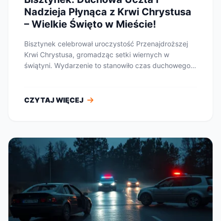
Nadzieja Płynąca z Krwi Chrystusa
– Wielkie Święto w Mieście!
Bisztynek celebrował uroczystość Przenajdroższej
Krwi Chrystusa, gromadząc setki wiernych w
świątyni. Wydarzenie to stanowiło czas duchowego
odnowi...
CZYTAJ WIĘCEJ