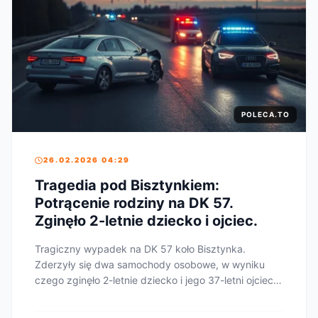
POLECA.TO
26.02.2026 04:29
Tragedia pod Bisztynkiem:
Potrącenie rodziny na DK 57.
Zginęło 2-letnie dziecko i ojciec.
Tragiczny wypadek na DK 57 koło Bisztynka.
Zderzyły się dwa samochody osobowe, w wyniku
czego zginęło 2-letnie dziecko i jego 37-letni ojciec.
Kier...