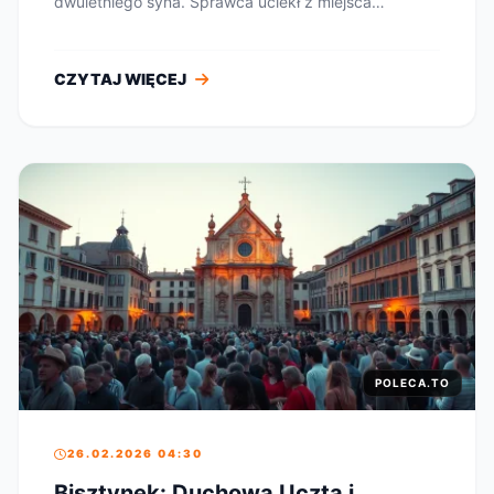
dwuletniego syna. Sprawca uciekł z miejsca
zdarzenia, ale...
CZYTAJ WIĘCEJ
POLECA.TO
26.02.2026 04:30
Bisztynek: Duchowa Uczta i