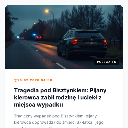
POLECA.TO
26.02.2026 04:30
Tragedia pod Bisztynkiem: Pijany
kierowca zabił rodzinę i uciekł z
miejsca wypadku
Tragiczny wypadek pod Bisztynkiem: pijany
kierowca doprowadził do śmierci 37-latka i jego