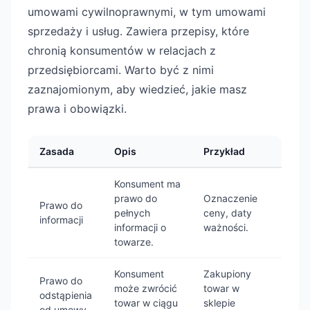
umowami cywilnoprawnymi, w tym umowami
sprzedaży i usług. Zawiera przepisy, które
chronią konsumentów w relacjach z
przedsiębiorcami. Warto być z nimi
zaznajomionym, aby wiedzieć, jakie masz
prawa i obowiązki.
Zasada
Opis
Przykład
Konsument ma
prawo do
Oznaczenie
Prawo do
pełnych
ceny, daty
informacji
informacji o
ważności.
towarze.
Konsument
Zakupiony
Prawo do
może zwrócić
towar w
odstąpienia
towar w ciągu
sklepie
od umowy