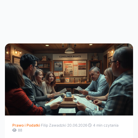
Prawo i Podatki
·
Filip Zawadzki
·
20.06.2026
·
4 min czytania
·
88