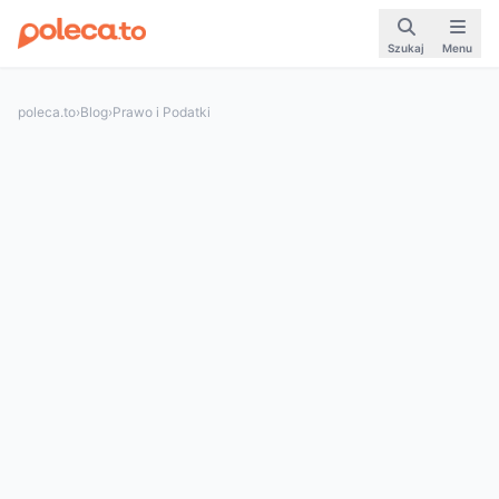
Szukaj
Menu
poleca.to
›
Blog
›
Prawo i Podatki