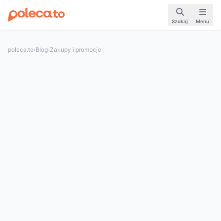
Szukaj
Menu
poleca.to
›
Blog
›
Zakupy i promocje