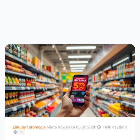
Zakupy i promocje
·
Marta Kowalska
·
08.05.2026
·
1 min czytania
·
78