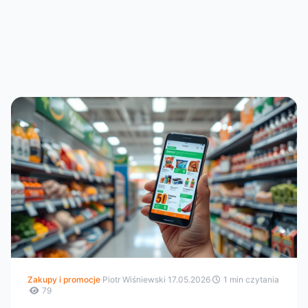
Zakupy i promocje
·
Piotr Wiśniewski
·
17.05.2026
·
1 min czytania
·
79