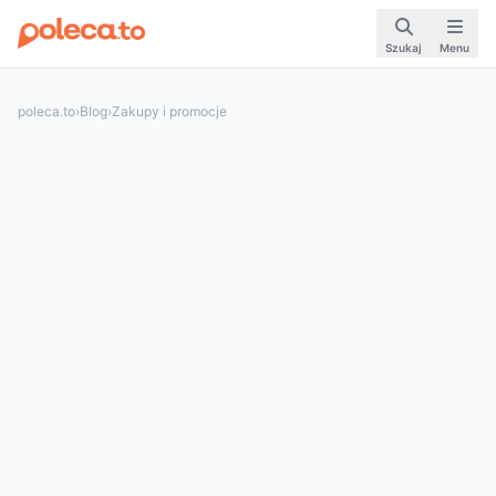
Szukaj
Menu
poleca.to
›
Blog
›
Zakupy i promocje