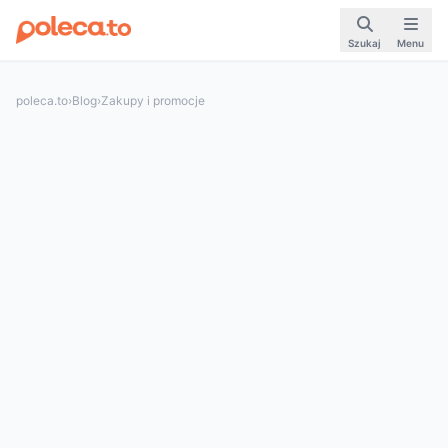
Szukaj
Menu
poleca.to
›
Blog
›
Zakupy i promocje