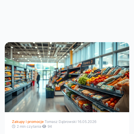
Zakupy i promocje
·
Tomasz Dąbrowski
·
16.05.2026
·
2 min czytania
·
94