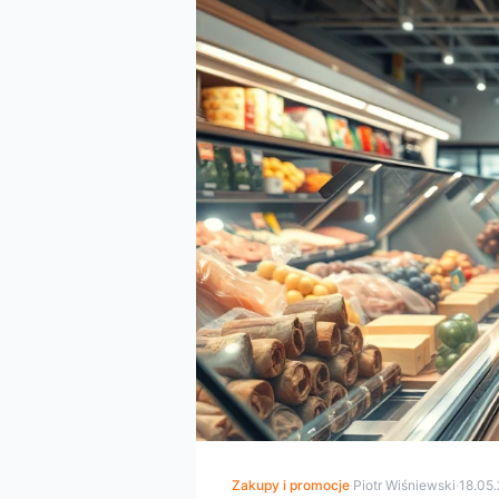
Zakupy i promocje
·
Piotr Wiśniewski
·
18.05