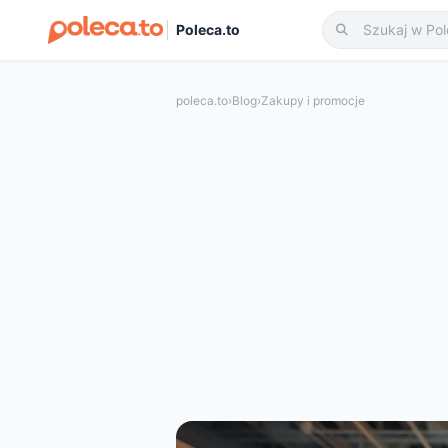
Poleca.to
poleca.to
›
Blog
›
Zakupy i promocje