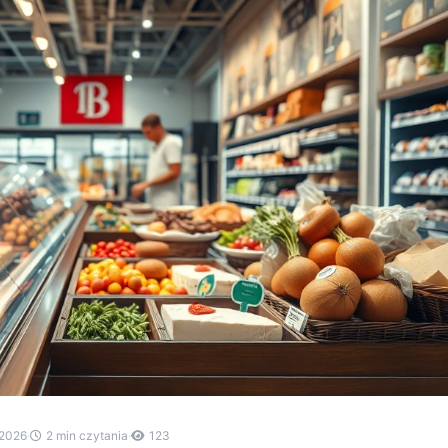
.2026
·
2 min czytania
·
123