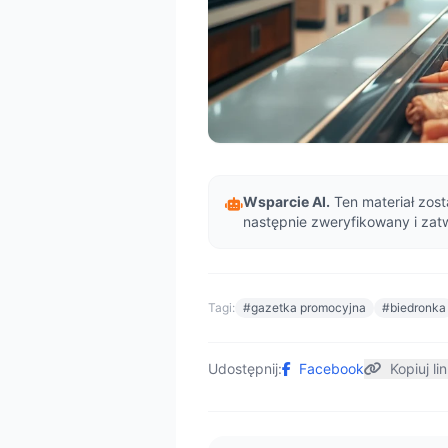
Wsparcie AI.
Ten materiał zost
następnie zweryfikowany i zat
Tagi:
#gazetka promocyjna
#biedronka
Udostępnij:
Facebook
Kopiuj li