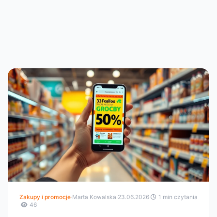
Zakupy i promocje
·
Marta Kowalska
·
23.06.2026
·
1 min czytania
·
46