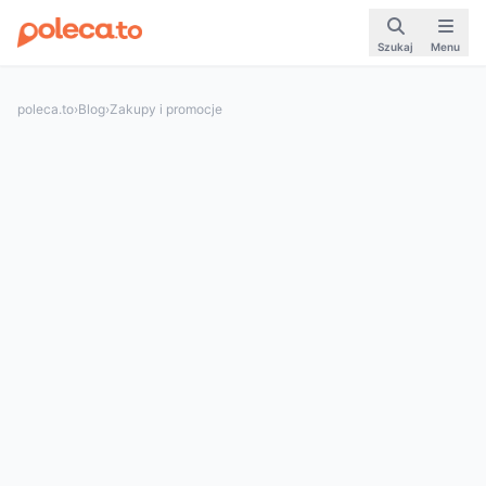
Szukaj
Menu
poleca.to
›
Blog
›
Zakupy i promocje