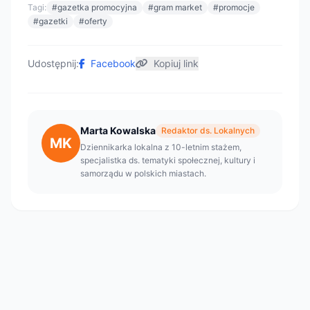
Tagi:
#gazetka promocyjna
#gram market
#promocje
#gazetki
#oferty
Udostępnij:
Facebook
Kopiuj link
Marta Kowalska
Redaktor ds. Lokalnych
MK
Dziennikarka lokalna z 10-letnim stażem,
specjalistka ds. tematyki społecznej, kultury i
samorządu w polskich miastach.