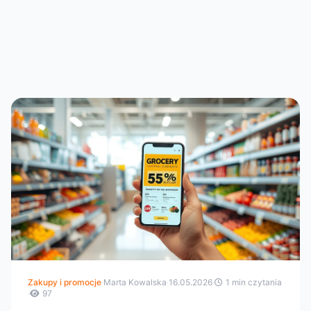
Zakupy i promocje
·
Marta Kowalska
·
16.05.2026
·
1 min czytania
·
97