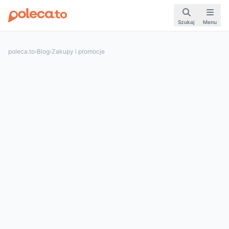
Szukaj
Menu
poleca.to
›
Blog
›
Zakupy i promocje