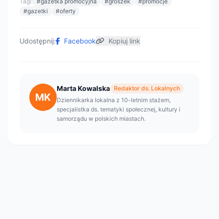
Tagi:
#gazetka promocyjna
#groszek
#promocje
#gazetki
#oferty
Udostępnij:
Facebook
Kopiuj link
Marta Kowalska
Redaktor ds. Lokalnych
MK
Dziennikarka lokalna z 10-letnim stażem,
specjalistka ds. tematyki społecznej, kultury i
samorządu w polskich miastach.