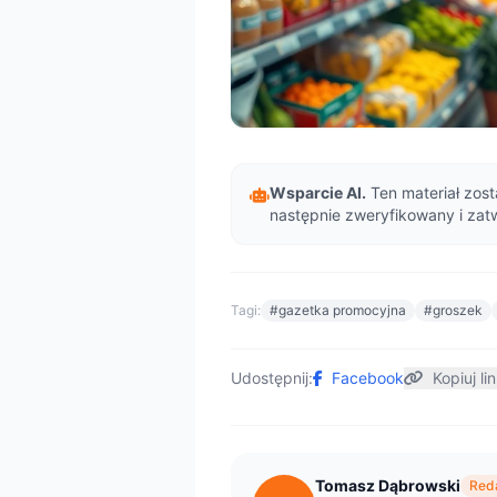
Wsparcie AI.
Ten materiał zost
następnie zweryfikowany i zat
Tagi:
#gazetka promocyjna
#groszek
Udostępnij:
Facebook
Kopiuj li
Tomasz Dąbrowski
Reda