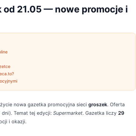
 od 21.05 — nowe promocje i
line
zetce
eca.to?
ocyjnymi
życie nowa gazetka promocyjna sieci
groszek
. Oferta
 dni). Temat tej edycji:
Supermarket
. Gazetka liczy
29
ji i okazji.