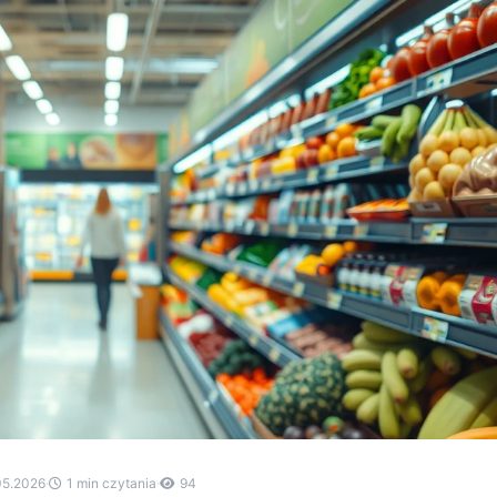
05.2026
·
1 min czytania
·
94