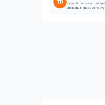
TD
Pasjonat motoryzacji i eksper
publiczny i rynek automotive