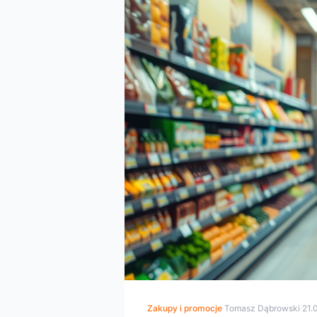
Zakupy i promocje
·
Tomasz Dąbrowski
·
21.