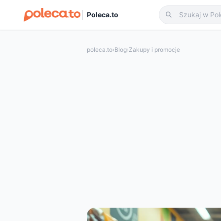
Poleca.to
poleca.to
›
Blog
›
Zakupy i promocje