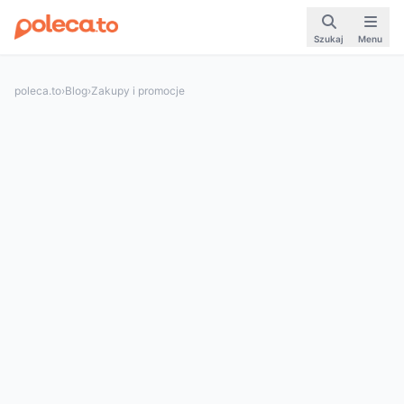
Szukaj
Menu
poleca.to
›
Blog
›
Zakupy i promocje