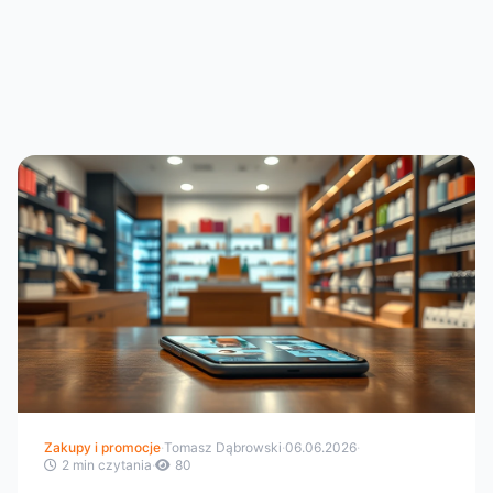
Zakupy i promocje
·
Tomasz Dąbrowski
·
06.06.2026
·
2 min czytania
·
80