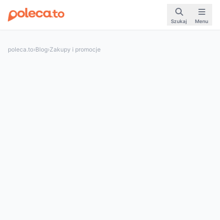
Szukaj
Menu
poleca.to
›
Blog
›
Zakupy i promocje