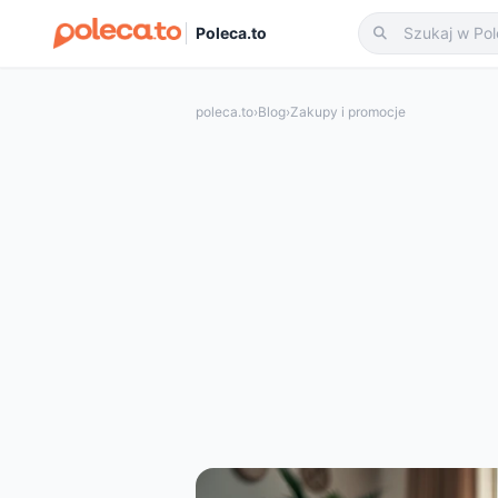
Poleca.to
poleca.to
›
Blog
›
Zakupy i promocje