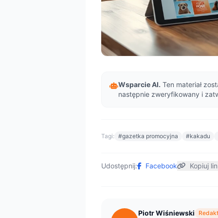
Wsparcie AI.
Ten materiał zost
następnie zweryfikowany i zat
Tagi:
#gazetka promocyjna
#kakadu
Udostępnij:
Facebook
Kopiuj li
Piotr Wiśniewski
Redakt