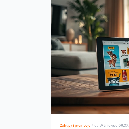
Zakupy i promocje
·
Piotr Wiśniewski
·
09.07