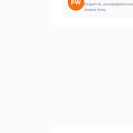
PW
Ekspert ds. przedsiębiorczośc
średnie firmy.