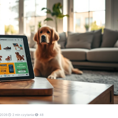
.2026
·
2 min czytania
·
48