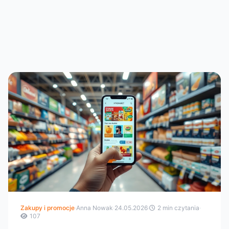
Zakupy i promocje
·
Anna Nowak
·
24.05.2026
·
2 min czytania
·
107