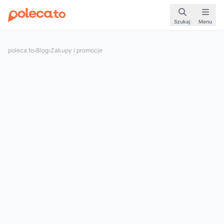
Szukaj
Menu
poleca.to
›
Blog
›
Zakupy i promocje