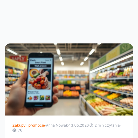
Zakupy i promocje
·
Anna Nowak
·
13.05.2026
·
2 min czytania
·
76