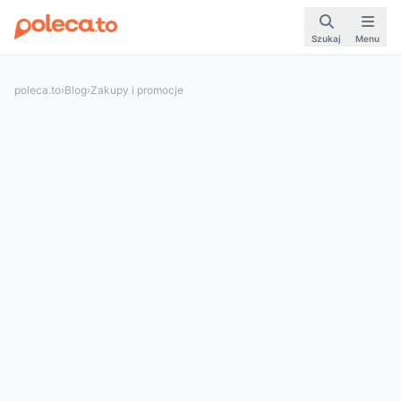
Szukaj
Menu
poleca.to
›
Blog
›
Zakupy i promocje