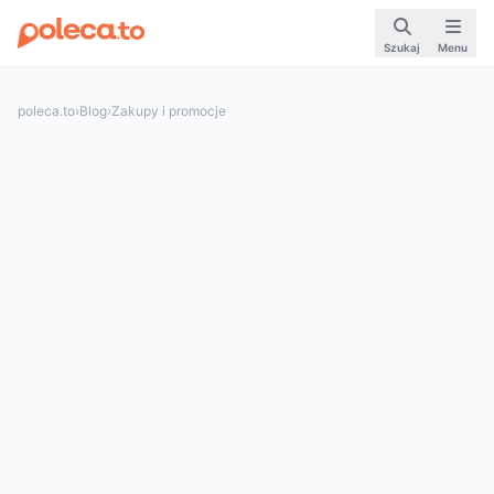
Szukaj
Menu
poleca.to
›
Blog
›
Zakupy i promocje