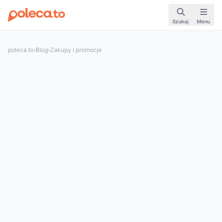
Szukaj
Menu
poleca.to
›
Blog
›
Zakupy i promocje