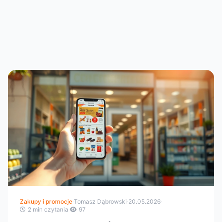
Zakupy i promocje
·
Tomasz Dąbrowski
·
20.05.2026
·
2 min czytania
·
97