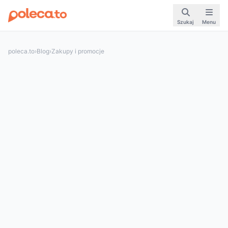
Szukaj
Menu
poleca.to
›
Blog
›
Zakupy i promocje