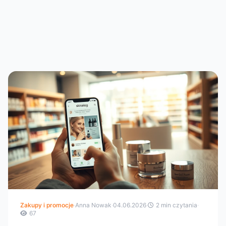
Zakupy i promocje
·
Anna Nowak
·
04.06.2026
·
2 min czytania
·
67