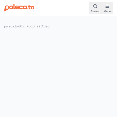
Szukaj
Menu
poleca.to
›
Blog
›
Rodzina i Dzieci