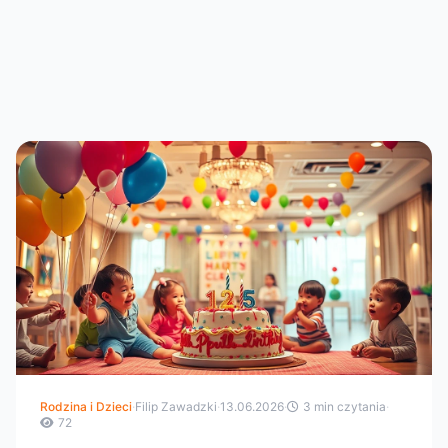
Rodzina i Dzieci
·
Filip Zawadzki
·
13.06.2026
·
3 min czytania
·
72