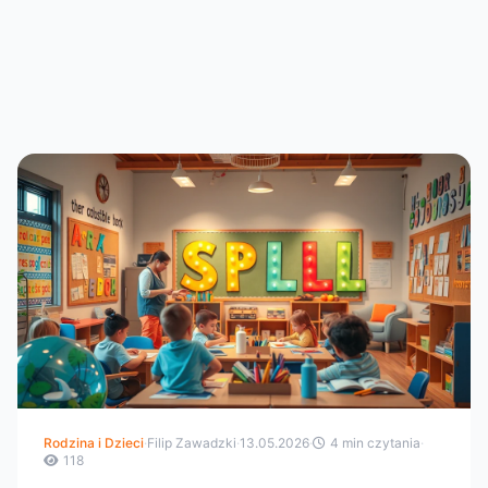
Rodzina i Dzieci
·
Filip Zawadzki
·
13.05.2026
·
4 min czytania
·
118