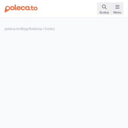
Szukaj
Menu
poleca.to
›
Blog
›
Rodzina i Dzieci