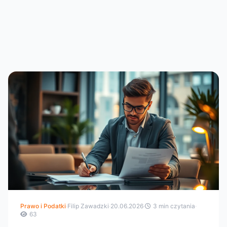
Prawo i Podatki
·
Filip Zawadzki
·
20.06.2026
·
3 min czytania
·
63