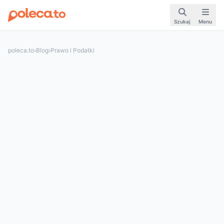
Szukaj
Menu
poleca.to
›
Blog
›
Prawo i Podatki