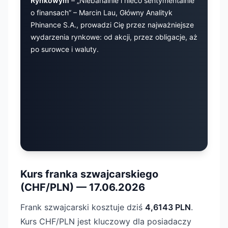
Rynkowym
– „Niebanalnie i nieco sentymentalnie
o finansach” – Marcin Lau, Główny Analityk
Phinance S.A., prowadzi Cię przez najważniejsze
wydarzenia rynkowe: od akcji, przez obligacje, aż
po surowce i waluty.
Kurs franka szwajcarskiego
(CHF/PLN) — 17.06.2026
Frank szwajcarski kosztuje dziś
4,6143 PLN
.
Kurs CHF/PLN jest kluczowy dla posiadaczy