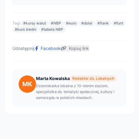
Tagi:
#kursy walut
#NBP
#euro
#dolar
#frank
#funt
#kurs średni
#tabela NBP
Udostępnij:
Facebook
Kopiuj link
Marta Kowalska
Redaktor ds. Lokalnych
MK
Dziennikarka lokalna z 10-letnim stażem,
specjalistka ds. tematyki społecznej, kultury i
samorządu w polskich miastach.