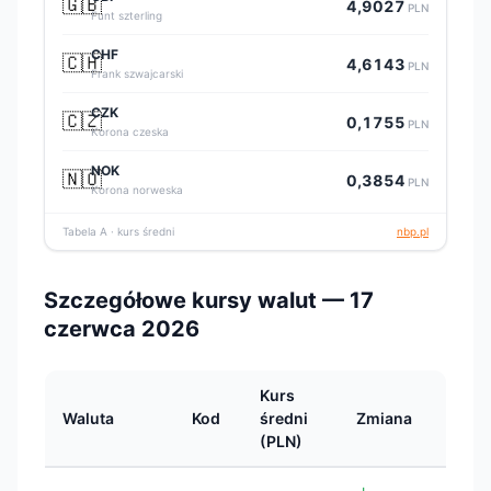
🇬🇧
4,9027
PLN
Funt szterling
CHF
🇨🇭
4,6143
PLN
Frank szwajcarski
CZK
🇨🇿
0,1755
PLN
Korona czeska
NOK
🇳🇴
0,3854
PLN
Korona norweska
Tabela A · kurs średni
nbp.pl
Szczegółowe kursy walut — 17
czerwca 2026
Kurs
Waluta
Kod
średni
Zmiana
(PLN)