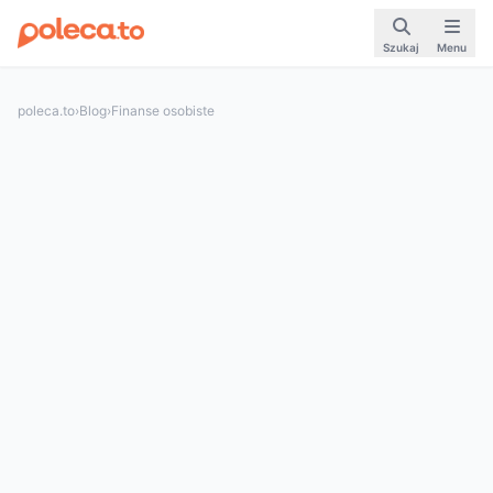
Szukaj
Menu
poleca.to
›
Blog
›
Finanse osobiste