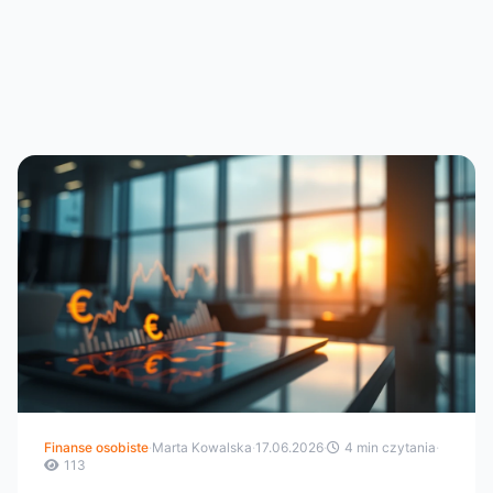
Finanse osobiste
·
Marta Kowalska
·
17.06.2026
·
4 min czytania
·
113