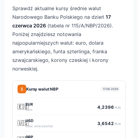
Sprawdź aktualne kursy średnie walut
Narodowego Banku Polskiego na dzień
17
czerwca 2026
(tabela nr 115/A/NBP/2026).
Poniżej znajdziesz notowania
najpopularniejszych walut: euro, dolara
amerykańskiego, funta szterlinga, franka
szwajcarskiego, korony czeskiej i korony
norweskiej.
Kursy walut NBP
17.06.2026
EUR
🇪🇺
4,2396
PLN
Euro
USD
🇺🇸
3,6542
PLN
Dolar amerykański
GBP