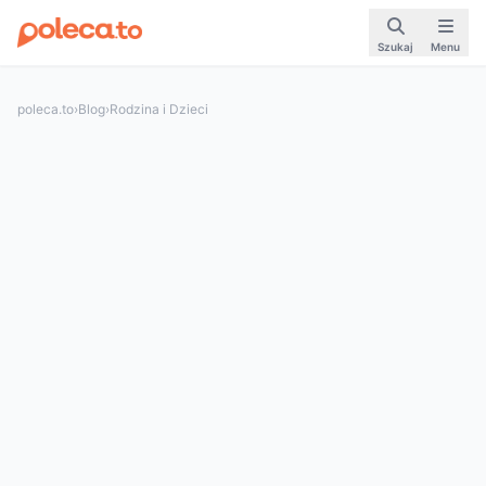
Szukaj
Menu
poleca.to
›
Blog
›
Rodzina i Dzieci