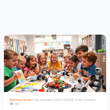
Rodzina i Dzieci
·
Filip Zawadzki
·
09.05.2026
·
4 min czytania
·
120