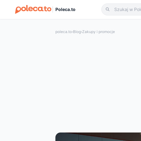
Poleca.to
poleca.to
›
Blog
›
Zakupy i promocje