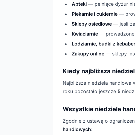
Apteki
— pełniące dyżur ni
Piekarnie i cukiernie
— prow
Sklepy osiedlowe
— jeśli za
Kwiaciarnie
— prowadzone p
Lodziarnie, budki z kebabe
Zakupy online
— sklepy int
Kiedy najbliższa niedzi
Najbliższa niedziela handlow
roku pozostało jeszcze
5
niedz
Wszystkie niedziele ha
Zgodnie z ustawą o ograniczen
handlowych
: