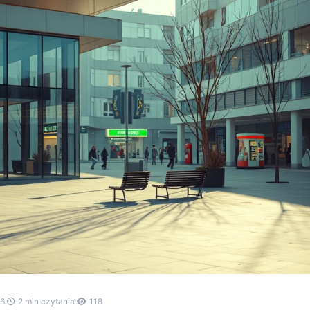
26
·
2 min czytania
·
118