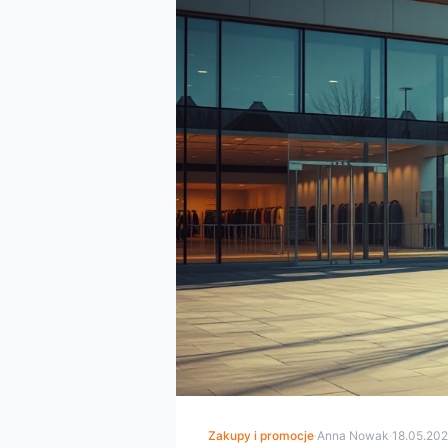
Zakupy i promocje
·
Anna Nowak
·
18.05.20