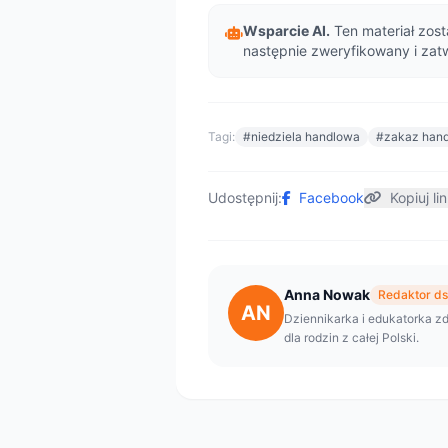
Wsparcie AI.
Ten materiał zost
następnie zweryfikowany i zat
Tagi:
#niedziela handlowa
#zakaz hand
Udostępnij:
Facebook
Kopiuj li
Anna Nowak
Redaktor ds.
AN
Dziennikarka i edukatorka zd
dla rodzin z całej Polski.