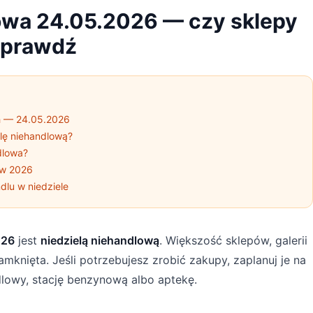
owa 24.05.2026 — czy sklepy
Sprawdź
h — 24.05.2026
lę niehandlową?
dlowa?
 w 2026
lu w niedziele
026
jest
niedzielą niehandlową
. Większość sklepów, galerii
mknięta. Jeśli potrzebujesz zrobić zakupy, zaplanuj je na
dlowy, stację benzynową albo aptekę.