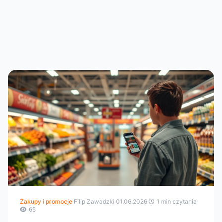
Zakupy i promocje
·
Filip Zawadzki
·
01.06.2026
·
1 min czytania
·
65