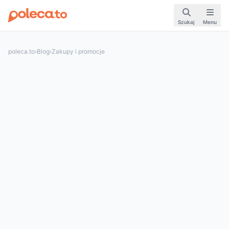
Szukaj
Menu
poleca.to
›
Blog
›
Zakupy i promocje