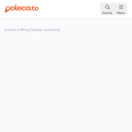
Szukaj
Menu
poleca.to
›
Blog
›
Zakupy i promocje