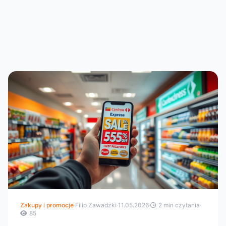
Zakupy i promocje
·
Filip Zawadzki
·
11.05.2026
·
2 min czytania
·
85