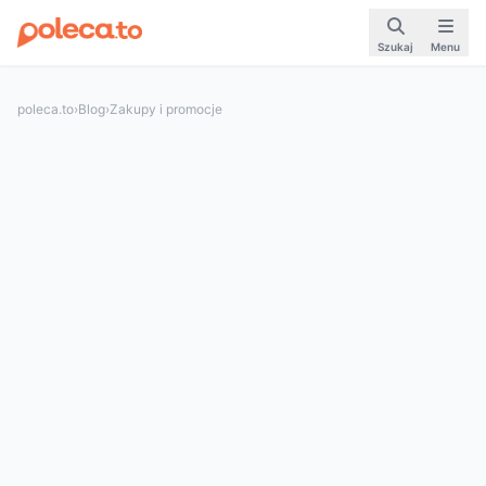
Szukaj
Menu
poleca.to
›
Blog
›
Zakupy i promocje