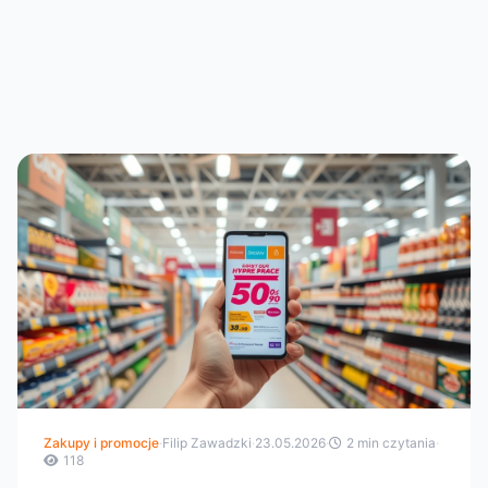
Zakupy i promocje
·
Filip Zawadzki
·
23.05.2026
·
2 min czytania
·
118