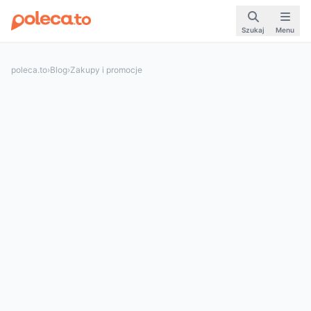
Szukaj
Menu
poleca.to
›
Blog
›
Zakupy i promocje