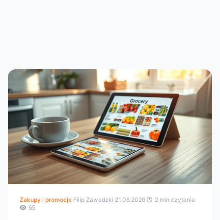
Zakupy i promocje
·
Filip Zawadzki
·
21.06.2026
·
2 min czytania
·
65